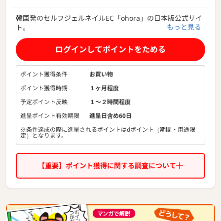
韓国発のセルフジェルネイルEC「ohora」の日本版公式サイ
もっと見る
ト。
独自に開発した新素材『セミキュアジェル』を使用。
実際のネイル用液状ジェルを約60％を硬化したセルフジェル
ログインしてポイントをためる
ネイルで、この独自の技術は日本、韓国、中国、アメリカ、
ヨーロッパにて特許が登録されています。※仕上げにはジェ
ルランプが必要です
ポイント獲得条件
お買い物
ポイント獲得時期
１ヶ月程度
ohora オホーラ ネイル ネイルシール ジェルネイル
予定ポイント反映
１〜２時間程度
進呈ポイント有効期限
進呈日含め60日
※条件達成の際に進呈されるポイントはdポイント（期間・用途限
定）となります。
【重要】ポイント獲得に関する調査について