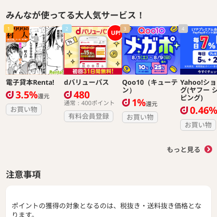
みんなが使ってる大人気サービス！
1
2
3
4
UP!
電子貸本Renta!
dバリューパス
Qoo10（キューテ
Yahoo!シ
ン）
グ(ヤフー 
3.5%
480
還元
ピング)
1%
通常：400ポイント
還元
0.46
お買い物
有料会員登録
お買い物
お買い物
もっと見る
注意事項
ポイントの獲得の対象となるのは、税抜き・送料抜き価格とな
ります。