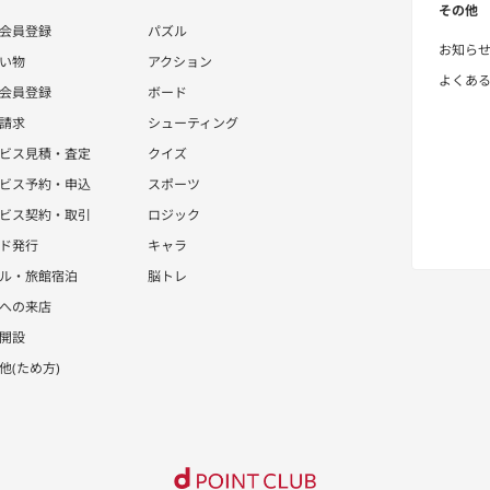
その他
会員登録
パズル
お知ら
い物
アクション
よくあ
会員登録
ボード
請求
シューティング
ビス見積・査定
クイズ
ビス予約・申込
スポーツ
ビス契約・取引
ロジック
ド発行
キャラ
ル・旅館宿泊
脳トレ
への来店
開設
他(ため方)