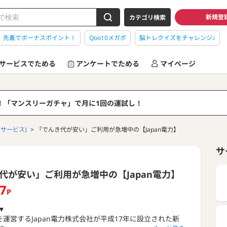
新規登
カテゴリ検索
】先着でボーナスポイント！
Qoo10メガポ
脳トレクイズをチャレンジ♪
サービスでためる
アンケートでためる
マイページ
る！「マンスリーガチャ」で月に1回の運試し！
(サービス)
「でんき代が安い」ご利用が急増中の【Japan電力】
サ
代が安い」ご利用が急増中の【Japan電力】
17
P
▼
力を運営するJapan電力株式会社が平成17年に設立された新