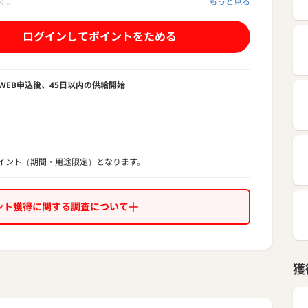
す。
もっと見る
は、北海道・東北・東京・北陸・中部・関西・中国・四
力エリア（離島は除く）。
ログインしてポイントをためる
ランには、「くらしプランS」「しごとプランS」等、
ば使うほどお得なプランをご用意しております。
ポイント◆
WEB申込後、45日以内の供給開始
が0円と費用が発生しない。
n電力の燃料調整費はエリアによっては他社よりも安い。
などの「旧一電」の電力会社と比較し電力量料金が安い。
などのカスタマーサービスにおいてお客様より高い評価を
当社調べ）。
イント（期間・用途限定）となります。
ント獲得に関する調査について
獲