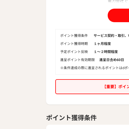
電力会社で
供給エリア
国・九州電
電気料金プ
電力を使え
◆セールス
ポイント獲得条件
サービス契約・取引、
・基本料金
ポイント獲得時期
１ヶ月程度
・Japa
・東京電力
予定ポイント反映
１〜２時間程度
・顧客対応
進呈ポイント有効期限
進呈日含め60日
得ている（
※条件達成の際に進呈されるポイントはdポ
【重要】ポイ
ポイント獲得条件