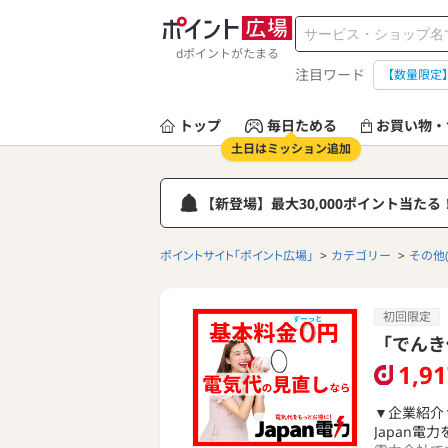
dポイントがたまる
注目ワード
【数量限定
トップ
毎日ためる
お買い物・
土日はミッション追加
【新登場】最大30,000ポイント当た
ポイントサイト「ポイント広場」
カテゴリー
その他
初回限定
「でんき
1,9
▼企業紹介
Japan電