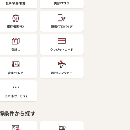
仕事/資格/教育
美容/エステ
銀行/証券/FX
通信/プロバイダ
引越し
クレジットカード
音楽/テレビ
旅行/レンタカー
その他(サービス)
得条件から探す