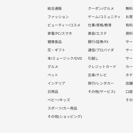
総合通販
クーポン/グルメ
無料
ファッション
ゲーム/コミュニティ
お買
ビューティー/コスメ
仕事/資格/教育
有料
家電/PC/スマホ
美容/エステ
資料
健康食品
銀行/証券/FX
サー
花・ギフト
通信/プロバイダ
サー
本/ミュージック/DVD
引越し
サー
グルメ
クレジットカード
カー
ペット
音楽/テレビ
ホテ
インテリア
旅行/レンタカー
店舗
日用品
その他(サービス)
口座
ベビー/キッズ
その
スポーツ/カー用品
その他(ショッピング)