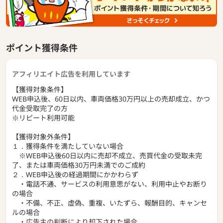
金をお預かりするので、
「車を引き渡したのに代金が支払われない」といったトラブ
ルを未然に防ぎ、安心してご利用いただけます。
ポイント獲得条件
【ユーカーパックの特長】
・査定は1回だけ！複数社への対応は不要！
・やり取りはユーカーパック1社だけ！
アフィリエイト広告を利用しています
・全国8,000店以上参加するオークションで高値がつくチャ
ンス！
【獲得対象条件】
・個人情報は購入者以外に公開されず安心！
WEB申込後、60日以内、車両価格30万円以上の売却成立、かつ
・エスクロー型で代金のやり取りも安心！
代金受取完了の方
・WEBから簡単申込み、サービス利用料は完全無料！
※リピート利用可能
※掲載内容は予告なく変更となる場合がございます。
【獲得対象外条件】
※全国対応のサービスですが、離島・一部地域、およびお申
１．獲得条件を満たしていない場合
込車両の状況によってはご利用いただけない場合がございま
※WEB申込後60日以内に売却不成立、売買代金の受取未完
す。
了、または車両価格30万円未満でのご成約
２．WEB申込後の経過期間にかかわらず
・電話不通、サービスの利用意思がない、利用中止やお断り
の場合
・不備、不正、虚偽、重複、いたずら、報酬目的、キャンセ
ルの場合
・広告主の判断により却下された場合