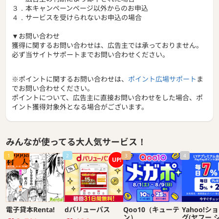
３．本キャンペーンページ以外からのお申込
４．サービスを受けられないお申込の場合
▼お問い合わせ
獲得に関するお問い合わせは、広告主では承っておりません。
必ず当サイトサポートまでお問い合わせください。
※ポイントに関するお問い合わせは、
ポイント広場サポート
ま
でお問い合わせください。
ポイントについて、広告主に直接お問い合わせをした場合、ポ
イント獲得対象外となる場合がございます。
みんなが使ってる大人気サービス！
1
2
3
4
UP!
電子貸本Renta!
dバリューパス
Qoo10（キューテ
Yahoo!シ
ン）
グ(ヤフー 