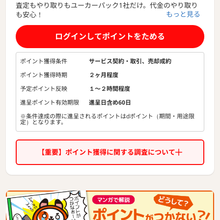
査定もやり取りもユーカーパック1社だけ。代金のやり取り
もっと見る
も安心！
全国8,000店以上の買取店が参加する車買取オークション
「ユーカーパック」
ログインしてポイントをためる
◆こんな方におすすめ◆
「何社も査定対応するのは面倒」
ポイント獲得条件
サービス契約・取引、売却成約
「営業電話がたくさん来るのは避けたい」
ポイント獲得時期
２ヶ月程度
「価格交渉に振り回されたくない」
「安心して納得できる価格で車を売りたい」
予定ポイント反映
１〜２時間程度
「売却後の代金トラブルが心配」
進呈ポイント有効期限
進呈日含め60日
※条件達成の際に進呈されるポイントはdポイント（期間・用途限
ユーカーパックは、全国8,000店以上が参加する国内最大級
定）となります。
の車買取オークションです。
査定は1回だけ、電話でのやり取りもユーカーパック1社だ
け。
【重要】ポイント獲得に関する調査について
複数の買取店との連絡もなく、完全無料でご利用いただける
サービスです。
ユーカーパックは、サービス開始当初の2016年4月から「エ
スクロー方式（第三者預かり型取引）」導入しています。
オークションには車両情報のみを掲載し、個人情報はお車の
購入者以外に公開されません。
さらに、お客様と買取店との取引を仲介し、一時的に売買代