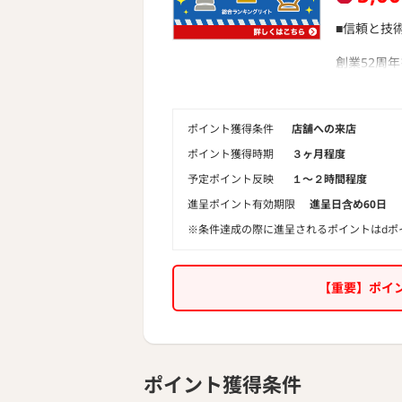
■信頼と技
創業52周
商圏におい
注文住宅販
地域に根差
ポイント獲得条件
店舗への来店
し
・全棟耐震
ポイント獲得時期
３ヶ月程度
・耐久性
予定ポイント反映
１〜２時間程度
・エネルギ
に優れた、
進呈ポイント有効期限
進呈日含め60日
信頼と実績
※条件達成の際に進呈されるポイントはdポ
けます。
■３つの強
（1）生活
【重要】ポイ
国家資格を
すい間取り
打ち合わせ
ポイント獲得条件
まるで家の