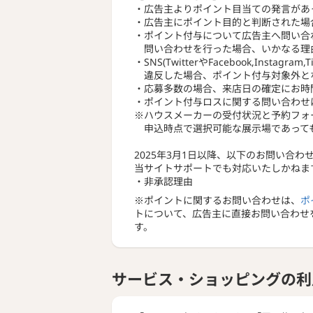
リアルサイ
・広告主よりポイント目当ての発言があ
家づくりの
・広告主にポイント目的と判断された場
イメージが
・ポイント付与について広告主へ問い合
問い合わせを行った場合、いかなる理
・SNS(TwitterやFacebook,Inst
違反した場合、ポイント付与対象外と
・応募多数の場合、来店日の確定にお時
・ポイント付与ロスに関する問い合わせ
※ハウスメーカーの受付状況と予約フォ
申込時点で選択可能な展示場であっても
2025年3月1日以降、以下のお問い合
当サイトサポートでも対応いたしかねま
・非承認理由
※ポイントに関するお問い合わせは、
ポ
トについて、広告主に直接お問い合わせ
す。
サービス・ショッピングの利