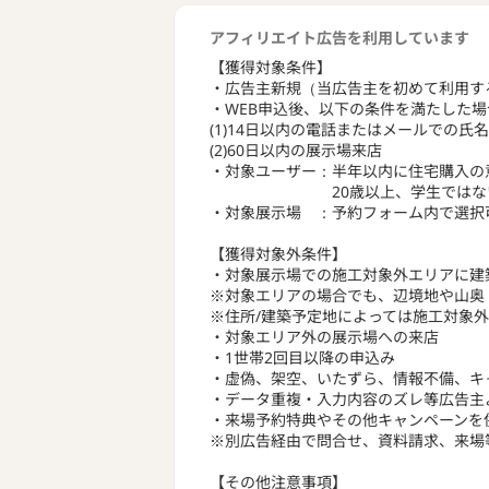
とができま
また、家事
アフィリエイト広告を利用しています
慮した上で
デザイン性
【獲得対象条件】
暮らしやす
・広告主新規（当広告主を初めて利用す
・WEB申込後、以下の条件を満たした場
（2）未来
(1)14日以内の電話またはメールでの
(2)60日以内の展示場来店
長期優良住
・対象ユーザー：半年以内に住宅購入の
耐震等級3
20歳以上、学生ではな
一次エネル
・対象展示場 ：予約フォーム内で選択
ります。
【獲得対象外条件】
国が定める
・対象展示場での施工対象外エリアに建
現。
※対象エリアの場合でも、辺境地や山奥
省エネと快
※住所/建築予定地によっては施工対象
ます。
・対象エリア外の展示場への来店
・1世帯2回目以降の申込み
（3）自社
・虚偽、架空、いたずら、情報不備、キャ
・データ重複・入力内容のズレ等広告主
ロータリー
・来場予約特典やその他キャンペーンを
の家づくり
※別広告経由で問合せ、資料請求、来場
弊社分譲地
数棟建築し
【その他注意事項】