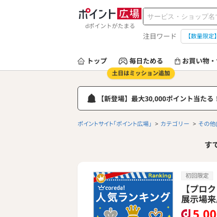
dポイントがたまる
注目ワード
【数量限定
トップ
毎日ためる
お買い物・
土日はミッション追加
【新登場】最大30,000ポイント当た
ポイントサイト「ポイント広場」
カテゴリー
その他
す
初回限定
【プロク
展示場来
5,0