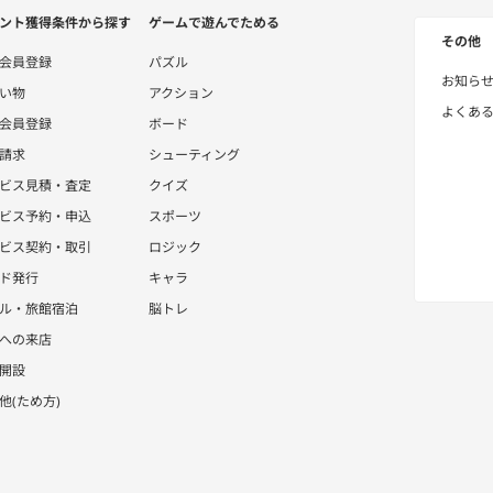
ント獲得条件から探す
ゲームで遊んでためる
その他
会員登録
パズル
お知ら
い物
アクション
よくあ
会員登録
ボード
請求
シューティング
ビス見積・査定
クイズ
ビス予約・申込
スポーツ
ビス契約・取引
ロジック
ド発行
キャラ
ル・旅館宿泊
脳トレ
への来店
開設
他(ため方)