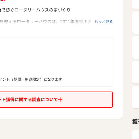
術で紡ぐロータリーハウスの家づくり
年を迎えるロータリーハウスは、2021年度香川県・高松市
もっと見る
て、
売総合部門の着工棟数No.1※を獲得しています。
しながら、お客様一人ひとりの夢を形にすることを大切に
性
ー効率
長期優良住宅をご提供しています。
を礎に、これからもお客様に喜ばれる家づくりを追求し続
イント（期間・用途限定）となります。
みとこだわり
に寄り添う、建築士と創るロータリーハウスの家づくり
ント獲得に関する調査について
持つ建築士があなたの生活スタイルをお聞きし、暮らしや
を提案します。
獲
にはバーチャル映像を使用。
中にいるような感覚で、その場で色や高さの変更を行うこ