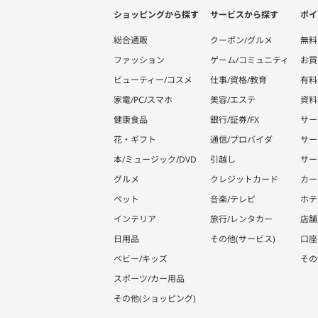
ショッピングから探す
サービスから探す
ポイ
総合通販
クーポン/グルメ
無料
ファッション
ゲーム/コミュニティ
お買
ビューティー/コスメ
仕事/資格/教育
有料
家電/PC/スマホ
美容/エステ
資料
健康食品
銀行/証券/FX
サー
花・ギフト
通信/プロバイダ
サー
本/ミュージック/DVD
引越し
サー
グルメ
クレジットカード
カー
ペット
音楽/テレビ
ホテ
インテリア
旅行/レンタカー
店舗
日用品
その他(サービス)
口座
ベビー/キッズ
その
スポーツ/カー用品
その他(ショッピング)