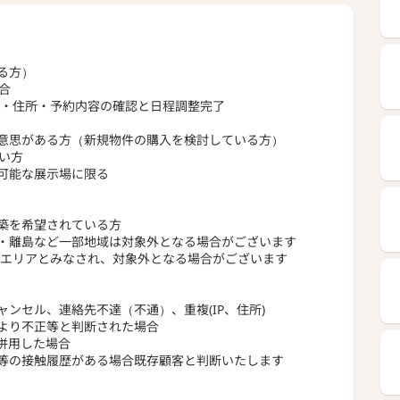
す。
動線、収納、風通し、日当たりといった要素を総合的に考
、
にも長けた住宅を提案。
さとデザインを両方叶えた家づくりを行いませんか？
る方）
合
へ受け継ぐ、ロータリーハウスの長期優良住宅
氏名・住所・予約内容の確認と日程調整完了
宅の品質で安心の家を提供。
意思がある方（新規物件の購入を検討している方）
、劣化対策等級3、維持管理対策等級3、
い方
ギー消費量等級6と全ての必須項目で最高等級の品質を誇
可能な展示場に限る
基準をクリアし、世代を超えて受け継がれる住まいを実
築を希望されている方
・離島など一部地域は対象外となる場合がございます
適さを兼ね備え、未来に向けた安定した生活をサポートし
外エリアとみなされ、対象外となる場合がございます
分譲地に建築したリアルサイズのモデルハウス
ンセル、連絡先不達（不通）、重複(IP、住所)
より不正等と判断された場合
ハウスは不動産会社のルーツを活かし、土地探しから理想
併用した場合
を支援しています。
等の接触履歴がある場合既存顧客と判断いたします
内では、実際に住むことを前提としたモデルハウスを年間
ています。