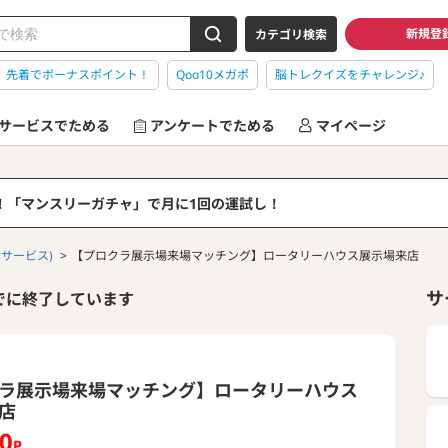
新規登
カテゴリ検索
】先着でボーナスポイント！
Qoo10メガポ
脳トレクイズをチャレンジ♪
サービスでためる
アンケートでためる
マイページ
る！「マンスリーガチャ」で月に1回の運試し！
(サービス)
【プロクラ展示場来場マッチング】ロータリーハウス展示場来店
サ
でに終了しています
ラ展示場来場マッチング】ロータリーハウス
店
00
P