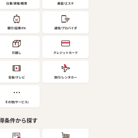
仕事/資格/教育
美容/エステ
銀行/証券/FX
通信/プロバイダ
引越し
クレジットカード
音楽/テレビ
旅行/レンタカー
その他(サービス)
得条件から探す