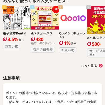
みんなが使ってる大人気サービス！
1
2
3
4
UP!
電子貸本Renta!
dバリューパス
Qoo10（キューテ
ン）
dヘルスケ
3.5%
480
還元
1%
500
通常：400ポイント
還元
P
お買い物
有料会員登録
お買い物
サービス
取引
もっと見る
注意事項
ポイントの獲得の対象となるのは、税抜き・送料抜き価格とな
ります。
一部のサービスにつきましては、1商品につき10円単位の金額