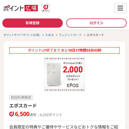
新規登録
ログイン
ポイントサイト「ポイント広場」
ためる
クレジットカード
エポスカード
ポイントUP終了まで あと
18
日
17
時間
55
分
42
秒
初回利用限定
エポスカード
6,500
通常：4,250ポイント
会員限定の特典やご優待やサービスなどおトクな情報をご紹