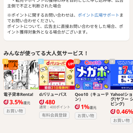
・転売やポイントの獲得のみを目的とした申し込み等、広告
主側で不正と判断された場合
※ポイントに関するお問い合わせは、
ポイント広場サポート
ま
でお問い合わせください。
ポイントについて、広告主に直接お問い合わせをした場合、ポ
イント獲得対象外となる場合がございます。
みんなが使ってる大人気サービス！
1
2
3
4
UP!
電子貸本Renta!
dバリューパス
Qoo10（キューテ
Yahoo!シ
ン）
グ(ヤフー 
3.5%
480
還元
ピング)
1%
通常：400ポイント
還元
0.46
お買い物
有料会員登録
お買い物
お買い物