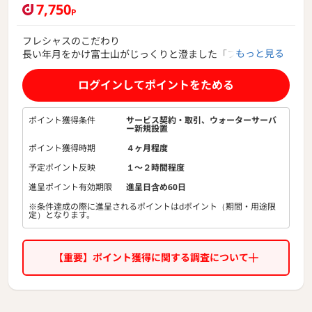
7,750
P
フレシャスのこだわり
もっと見る
長い年月をかけ富士山がじっくりと澄ました「フレシャス富
士」は、大自然がつくる貴重な天然水(ナチュラルミネラルウ
ォーター)。
ログインしてポイントをためる
ほのかにあまく感じる後味は、富士山のやさしさです。
限界まで追求した採水環境と、徹底した品質管理によって、
自然の恵みをそのままに、ウォーターサーバーの利便性とと
ポイント獲得条件
サービス契約・取引、ウォーターサーバ
ー新規設置
もにお届けします。
フレシャスでは、バナジウム含有量180μgの富士山の天然水
ポイント獲得時期
４ヶ月程度
「フレシャス朝霧高原」、長野の名水「フレシャス木曽」も
予定ポイント反映
１〜２時間程度
お楽しみいただけます。
進呈ポイント有効期限
進呈日含め60日
※条件達成の際に進呈されるポイントはdポイント（期間・用途限
定）となります。
【重要】ポイント獲得に関する調査について