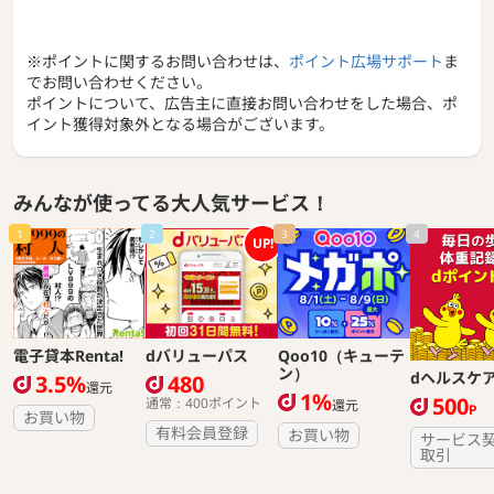
※ポイントに関するお問い合わせは、
ポイント広場サポート
ま
でお問い合わせください。
ポイントについて、広告主に直接お問い合わせをした場合、ポ
イント獲得対象外となる場合がございます。
みんなが使ってる大人気サービス！
1
2
3
4
UP!
電子貸本Renta!
dバリューパス
Qoo10（キューテ
ン）
dヘルスケ
3.5%
480
還元
1%
500
通常：400ポイント
還元
P
お買い物
有料会員登録
お買い物
サービス
取引