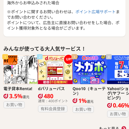
海外からお申込みされた場合
※ポイントに関するお問い合わせは、
ポイント広場サポート
ま
でお問い合わせください。
ポイントについて、広告主に直接お問い合わせをした場合、ポ
イント獲得対象外となる場合がございます。
みんなが使ってる大人気サービス！
1
2
3
4
UP!
電子貸本Renta!
dバリューパス
Qoo10（キューテ
Yahoo!シ
ン）
グ(ヤフー 
3.5%
480
還元
ピング)
1%
通常：400ポイント
還元
0.46
お買い物
有料会員登録
お買い物
お買い物
もっと見る