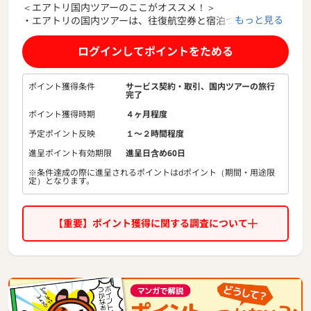
＜エアトリ国内ツアーのここがオススメ！＞
もっと見る
・エアトリの国内ツアーは、往復航空券と宿泊つきのパッケ
ージツアーです。
・ホテルも人気の沖縄リゾートホテルや北海道スキーリゾー
ログインしてポイントをためる
トをご用意
・価格重視の方に向けた格安パックから、ビジネスパックま
で全国発7,000コース以上をお取り扱いしています。
ポイント獲得条件
サービス契約・取引、国内ツアーの旅行
完了
国内旅行ならエアトリにお任せください。
ポイント獲得時期
４ヶ月程度
予定ポイント反映
１〜２時間程度
進呈ポイント有効期限
進呈日含め60日
※条件達成の際に進呈されるポイントはdポイント（期間・用途限
定）となります。
【重要】ポイント獲得に関する調査について