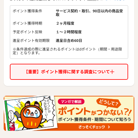
にレンタルできます。 もちろん初期費用・事務手数料は無
料。 面倒な手続きが不要でWEBからの申し込みで、最短翌日
ポイント獲得条件
サービス契約・取引、90日以内の商品受
取
から利用可能。 利用後は全国の郵便ポストへ投函するだけで
返却 OK！
ポイント獲得時期
２ヶ月程度
◆特徴◆
予定ポイント反映
１〜２時間程度
・1日からレンタル可能で、料金も1日あたり数十円の商品も
あります。
進呈ポイント有効期限
進呈日含め60日
・選べる選択肢が豊富！SoftBank, docomo, au、Ymobileの
※条件達成の際に進呈されるポイントはdポイント（期間・用途限
回線と 多様なWi-Fiルーターをご用意しています。
定）となります。
・通信容量も1日3GBから無制限のものまで幅広くユーザー
のニーズに対応可能！
・安心保障サービスありで安心してレンタル可能。
【重要】ポイント獲得に関する調査について
・店頭受取可能。ポスト投函で返却可能！店舗レンタルにも
対応可能です！
・ 縛りや違約金といった負担もなく、利用したいときに利用
したい分だけ利用できます。 またNETAGEでは、料金をリー
ズナブルに抑えていることから、 短期の利用だけでなく長期
利用の方も少なくありません。