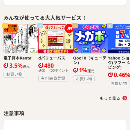
みんなが使ってる大人気サービス！
1
2
3
4
UP!
電子貸本Renta!
dバリューパス
Qoo10（キューテ
Yahoo!シ
ン）
グ(ヤフー 
3.5%
480
還元
ピング)
1%
通常：400ポイント
還元
0.46
お買い物
有料会員登録
お買い物
お買い物
もっと見る
注意事項