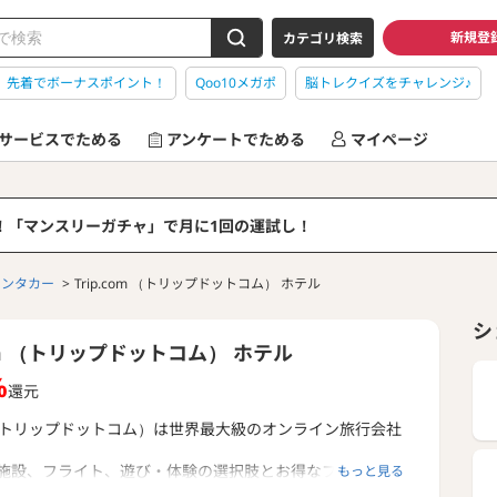
新規登
カテゴリ検索
】先着でボーナスポイント！
Qoo10メガポ
脳トレクイズをチャレンジ♪
サービスでためる
アンケートでためる
マイページ
る！「マンスリーガチャ」で月に1回の運試し！
レンタカー
Trip.com （トリップドットコム） ホテル
シ
com （トリップドットコム） ホテル
%
還元
com（トリップドットコム）は世界最大級のオンライン旅行会社
施設、フライト、遊び・体験の選択肢とお得なプロモーシ
もっと見る
揃えています。