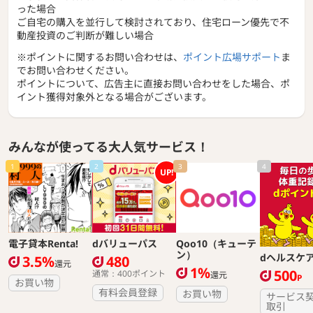
った場合
ご自宅の購入を並行して検討されており、住宅ローン優先で不
動産投資のご判断が難しい場合
※ポイントに関するお問い合わせは、
ポイント広場サポート
ま
でお問い合わせください。
ポイントについて、広告主に直接お問い合わせをした場合、ポ
イント獲得対象外となる場合がございます。
みんなが使ってる大人気サービス！
1
2
3
4
UP!
電子貸本Renta!
dバリューパス
Qoo10（キューテ
ン）
dヘルスケ
3.5%
480
還元
1%
500
通常：400ポイント
還元
P
お買い物
有料会員登録
お買い物
サービス
取引