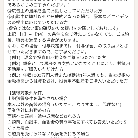
であらかじめご了承ください。）
⑬広告主の提案を全てお話しさせていただけた方
⑭面談中に弊社以外から成約となった場合、謄本などエビデン
スの提出に応じていただける方
(虚偽ではない事の確認のため提出をお願いしております)
上記 【1】～【14】 の条件を全て満たしていなくても、ご成約
後、特典を進呈する場合があります。
なお、この場合、付与決定までは「付与保留」の取り扱いとさ
せていただきますので、ご了承ください。
（例1） 現金で投資用不動産をご購入いただけた方
（例2）頭金として現金をお支払いいただくことにより、投資用
不動産をご購入いただけた方
（例3）年収1000万円未満または勤続1年未満でも、当社提携の
金融機関から融資を受け、投資用不動産をご購入いただけた方
【獲得対象外条件】
上記獲得条件を満たさない場合
本人以外の面談の場合（いたずら、なりすまし、代理など）
同業他社にお勤めの方
面談への遅刻・途中退席などされる方
面談前、面談中、面談後の質問事項にすべてお答えいただけな
かった場合
ご融資を受けられない疾病をお持ちの場合