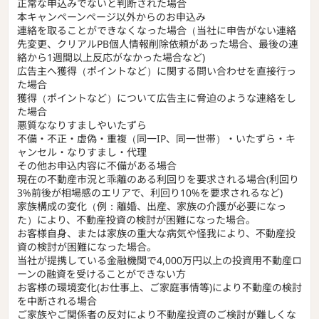
正常な申込みでないと判断された場合
本キャンペーンページ以外からのお申込み
連絡を取ることができなくなった場合（当社に申告がない連絡
先変更、クリアルPB個人情報削除依頼があった場合、最後の連
絡から1週間以上反応がなかった場合など)
広告主へ獲得（ポイントなど）に関する問い合わせを直接行っ
た場合
獲得（ポイントなど）について広告主に脅迫のような連絡をし
た場合
悪質ななりすましやいたずら
不備・不正・虚偽・重複（同一IP、同一世帯）・いたずら・キ
ャンセル・なりすまし・代理
その他お申込内容に不備がある場合
現在の不動産市況と乖離のある利回りを要求される場合(利回り
3%前後が相場感のエリアで、利回り10%を要求されるなど)
家族構成の変化（例：離婚、出産、家族の介護が必要になっ
た）により、不動産投資の検討が困難になった場合。
お客様自身、または家族の重大な病気や怪我により、不動産投
資の検討が困難になった場合。
当社が提携している金融機関で4,000万円以上の投資用不動産ロ
ーンの融資を受けることができない方
お客様の環境変化(お仕事上、ご家庭事情等)により不動産の検討
を中断される場合
ご家族やご関係者の反対により不動産投資のご検討が難しくな