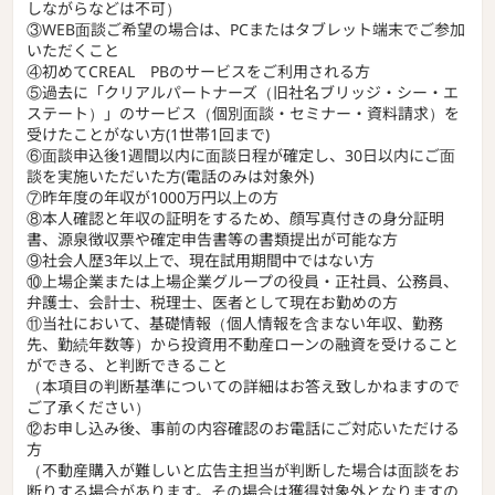
しながらなどは不可）
③WEB面談ご希望の場合は、PCまたはタブレット端末でご参加
いただくこと
④初めてCREAL PBのサービスをご利用される方
⑤過去に「クリアルパートナーズ（旧社名ブリッジ・シー・エ
ステート）」のサービス（個別面談・セミナー・資料請求）を
受けたことがない方(1世帯1回まで)
⑥面談申込後1週間以内に面談日程が確定し、30日以内にご面
談を実施いただいた方(電話のみは対象外)
⑦昨年度の年収が1000万円以上の方
⑧本人確認と年収の証明をするため、顔写真付きの身分証明
書、源泉徴収票や確定申告書等の書類提出が可能な方
⑨社会人歴3年以上で、現在試用期間中ではない方
⑩上場企業または上場企業グループの役員・正社員、公務員、
弁護士、会計士、税理士、医者として現在お勤めの方
⑪当社において、基礎情報（個人情報を含まない年収、勤務
先、勤続年数等）から投資用不動産ローンの融資を受けること
ができる、と判断できること
（本項目の判断基準についての詳細はお答え致しかねますので
ご了承ください）
⑫お申し込み後、事前の内容確認のお電話にご対応いただける
方
（不動産購入が難しいと広告主担当が判断した場合は面談をお
断りする場合があります。その場合は獲得対象外となりますの