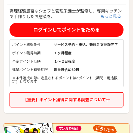
調理経験豊富なシェフと管理栄養士が監修し、専用キッチン
もっと見る
で手作りしたお惣菜を、
毎週ご家庭にお届けする食事宅配サービスです。
冷蔵で届くから、そのまま食卓に並べて、夕食づくりが５分
ログインしてポイントをためる
で完了！
1食あたり798円〜（送料・税込み）で、安心安全・美味しい
お料理を簡単にご家族で楽しめます。
ポイント獲得条件
サービス予約・申込、新規注文登録完了
注文はLINEで簡単。LINEからいつでもお休み・変更可能。定
ポイント獲得時期
１ヶ月程度
期縛りもありません。
予定ポイント反映
１〜２日程度
進呈ポイント有効期限
進呈日含め60日
※条件達成の際に進呈されるポイントはdポイント（期間・用途限
定）となります。
【重要】ポイント獲得に関する調査について