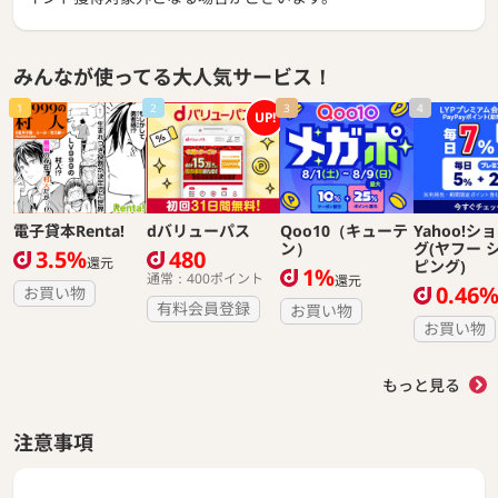
みんなが使ってる大人気サービス！
1
2
3
4
UP!
電子貸本Renta!
dバリューパス
Qoo10（キューテ
Yahoo!シ
ン）
グ(ヤフー 
3.5%
480
還元
ピング)
1%
通常：400ポイント
還元
0.46
お買い物
有料会員登録
お買い物
お買い物
もっと見る
注意事項