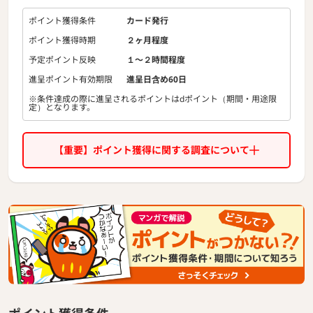
〈特徴〉
ポイント獲得条件
カード発行
・もれなく1,000ヤマダポイントをプレゼント
ポイント獲得時期
２ヶ月程度
・今すぐ使えるサービス「FAST LABI(即時クレジット利用サ
ービス)」
予定ポイント反映
１〜２時間程度
・店外でのご利用もヤマダ店舗で使えるポイントに交換可能
進呈ポイント有効期限
進呈日含め60日
・ヤマダデンキ・IDC OTSUKAで対象商品が最長36回まで分
割無金利OK！
※条件達成の際に進呈されるポイントはdポイント（期間・用途限
定）となります。
この機会にぜひお申し込みください！
【重要】ポイント獲得に関する調査について