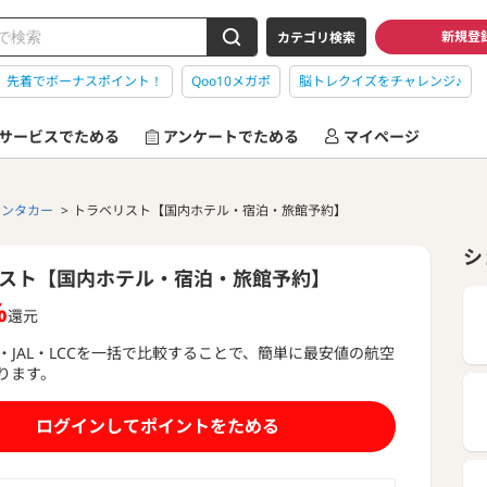
新規登
カテゴリ検索
】先着でボーナスポイント！
Qoo10メガポ
脳トレクイズをチャレンジ♪
サービスでためる
アンケートでためる
マイページ
レンタカー
トラベリスト【国内ホテル・宿泊・旅館予約】
シ
スト【国内ホテル・宿泊・旅館予約】
%
還元
A・JAL・LCCを一括で比較することで、簡単に最安値の航空
ります。
もっと見る
ログインしてポイントをためる