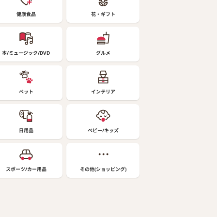
健康食品
花・ギフト
本/ミュージック/DVD
グルメ
ペット
インテリア
日用品
ベビー/キッズ
スポーツ/カー用品
その他(ショッピング)