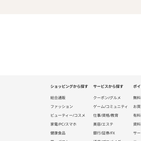
ショッピングから探す
サービスから探す
ポイ
総合通販
クーポン/グルメ
無料
ファッション
ゲーム/コミュニティ
お買
ビューティー/コスメ
仕事/資格/教育
有料
家電/PC/スマホ
美容/エステ
資料
健康食品
銀行/証券/FX
サー