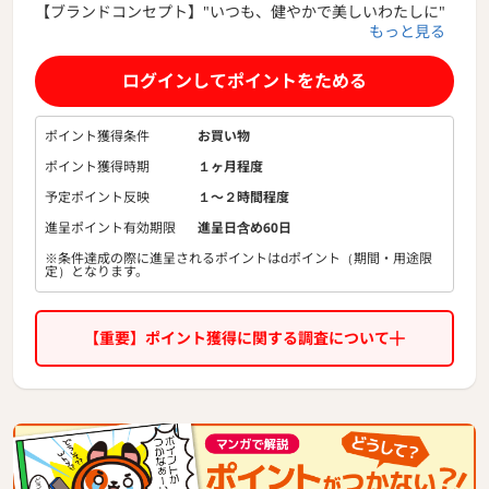
【ブランドコンセプト】"いつも、健やかで美しいわたしに"
もっと見る
この先どんな時代がこようとも、カラダとココロが健やかで
美しくあり続けるために。
ログインしてポイントをためる
Biopleは、ナチュラル＆オーガニックのセルフケアアイテム
をアウトサイドからインサイドまで幅広く取りそろえたセレ
クトショップです。
ポイント獲得条件
お買い物
ポイント獲得時期
１ヶ月程度
健康で美しくい続けるために、自分をいたわる時間を楽しむ
ために、エネルギーを感じながら進化していくために…Biopl
予定ポイント反映
１〜２時間程度
eは日々立ち寄りたくなる場所を目指します。
進呈ポイント有効期限
進呈日含め60日
※条件達成の際に進呈されるポイントはdポイント（期間・用途限
自然の法則に従って生み出されたナチュラル＆オーガニック
定）となります。
のアイテムを取り入れることで、私たちの人生はもっと豊か
になるはず。
【重要】ポイント獲得に関する調査について
【ABOUT ITEMS 〜Biopleに行けば、何が置いてあ
る？〜】
・OUTSIDE
毎日の自分を労わる、明日の自分がもっと好きになる、そん
な季節ごとのスキンケア、気分が上がるメイクアイテムなど
を取り揃えています。
・INSIDE