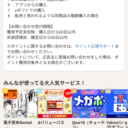
６．アプリからの購入
７．eギフトでの購入
８．転売と思われるような同商品の複数購入の場合
【お問い合わせ受付期限】
獲得予定未反映：購入日から60日以内
非承認理由：確定日から60日以内
※ポイントに関するお問い合わせは、
ポイント広場サポート
ま
でお問い合わせください。
ポイントについて、広告主に直接お問い合わせをした場合、ポ
イント獲得対象外となる場合がございます。
みんなが使ってる大人気サービス！
1
2
3
4
UP!
電子貸本Renta!
dバリューパス
Qoo10（キューテ
Yahoo!シ
ン）
グ(ヤフー 