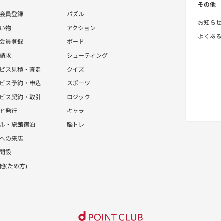
その他
会員登録
パズル
お知ら
い物
アクション
よくあ
会員登録
ボード
請求
シューティング
ビス見積・査定
クイズ
ビス予約・申込
スポーツ
ビス契約・取引
ロジック
ド発行
キャラ
ル・旅館宿泊
脳トレ
への来店
開設
他(ため方)