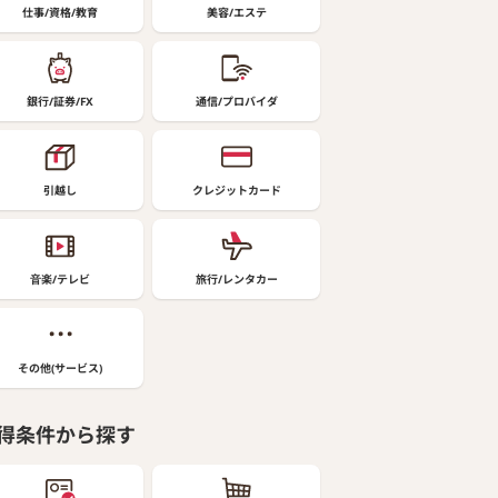
仕事/資格/教育
美容/エステ
銀行/証券/FX
通信/プロバイダ
引越し
クレジットカード
音楽/テレビ
旅行/レンタカー
その他(サービス)
得条件から探す