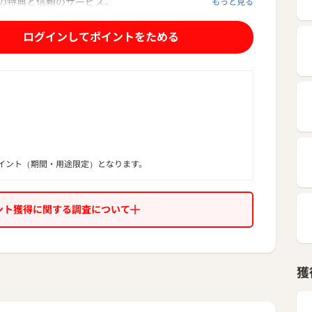
の特典と信頼のサービス。
もっと見る
カードの代名詞「ダイナースクラブカード」
━━━━━━━━━━━━━━━━━━━━━━━━━━
ログインしてポイントをためる
ドは一律の利用限度額なし
━━━━━━━━━━━━━━━━━━━━━━━━━━━
優先とするダイナースクラブの証として、
制限がありません。
ゼクティブ ダイニング
━━━━━━━━━━━━━━━━━━━━━━━━━━━
イント（期間・用途限定）となります。
を2名様以上のご予約で、1名様無料など、ダイナースクラ
らではの
ント獲得に関する調査について
し」を表わす特別なサービスをご用意。
1億円の海外・国内旅行保険（利用条件付き）
━━━━━━━━━━━━━━━━━━━━━━━━━━━
獲
険は国内外問わず最高1億円まで。最高水準の補償です。