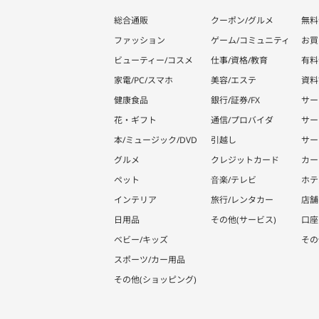
総合通販
クーポン/グルメ
無料
ファッション
ゲーム/コミュニティ
お買
ビューティー/コスメ
仕事/資格/教育
有料
家電/PC/スマホ
美容/エステ
資料
健康食品
銀行/証券/FX
サー
花・ギフト
通信/プロバイダ
サー
本/ミュージック/DVD
引越し
サー
グルメ
クレジットカード
カー
ペット
音楽/テレビ
ホテ
インテリア
旅行/レンタカー
店舗
日用品
その他(サービス)
口座
ベビー/キッズ
その
スポーツ/カー用品
その他(ショッピング)