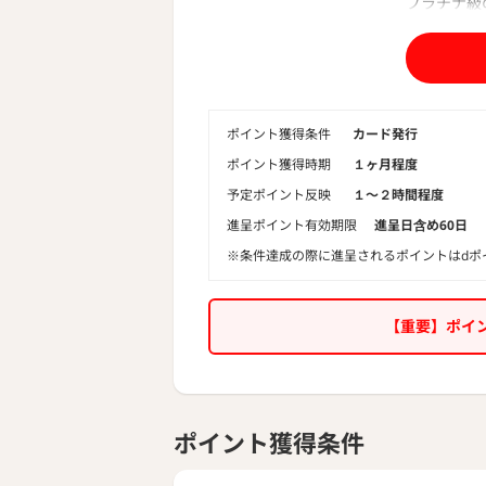
プラチナ級
ステータス
━━━━━
┌─┐
｜１｜カー
└─┘━━
━━
ポイント獲得条件
カード発行
信頼を第一
ポイント獲得時期
１ヶ月程度
一律の利用
予定ポイント反映
１〜２時間程度
┌─┐
進呈ポイント有効期限
進呈日含め60日
｜２｜エグ
└─┘━━
※条件達成の際に進呈されるポイントはdポ
━━
コース料理
ブカードな
【重要】ポイ
「おもてな
┌─┐
｜３｜最高
└─┘━━
━━
ポイント獲得条件
旅行傷害保