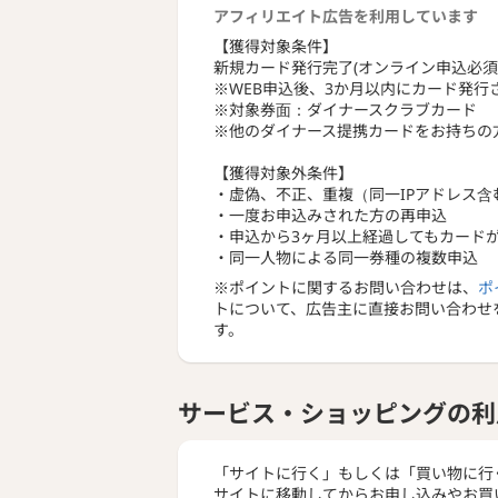
┌─┐
アフィリエイト広告を利用しています
｜４｜充実
【獲得対象条件】
└─┘━━
新規カード発行完了(オンライン申込必須
━━
※WEB申込後、3か月以内にカード発行
有効期限の
※対象券面：ダイナースクラブカード
貯めたポイ
※他のダイナース提携カードをお持ちの
【獲得対象外条件】
・虚偽、不正、重複（同一IPアドレス
・一度お申込みされた方の再申込
・申込から3ヶ月以上経過してもカード
・同一人物による同一券種の複数申込
※ポイントに関するお問い合わせは、
ポ
トについて、広告主に直接お問い合わせ
す。
サービス・ショッピングの利
「サイトに行く」もしくは「買い物に行
サイトに移動してからお申し込みやお買