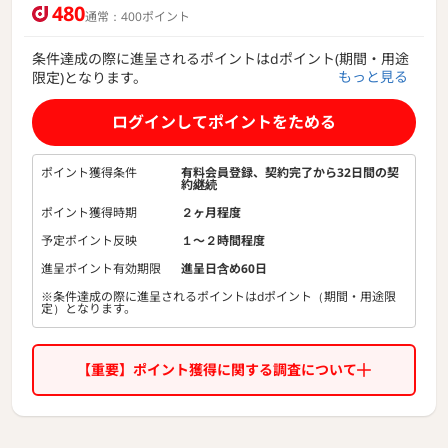
480
通常：400ポイント
条件達成の際に進呈されるポイントはdポイント(期間・用途
もっと見る
限定)となります。
月額550円（税込）でコンビニ大手3社などで毎日使える割引
ログインしてポイントをためる
クーポン、d払いやAmazonでのお買物でたまるポイント特
典、充電スマホレンタルサービス「CHARGESPOT」使い放
題、映画チケット500円割引などお客さまの日常のあらゆる
ポイント獲得条件
有料会員登録、契約完了から32日間の契
約継続
シーンをカバーする特典を取り揃えた、使うたびにおトクを
感じていただけるサービスです！
ポイント獲得時期
２ヶ月程度
※ドコモ回線以外の方もご利用いただけます
予定ポイント反映
１〜２時間程度
※「dバリューパス」をはじめてご契約いただくお客さまは
初回31日間無料でご利用いただけます
進呈ポイント有効期限
進呈日含め60日
※条件達成の際に進呈されるポイントはdポイント（期間・用途限
定）となります。
【重要】ポイント獲得に関する調査について