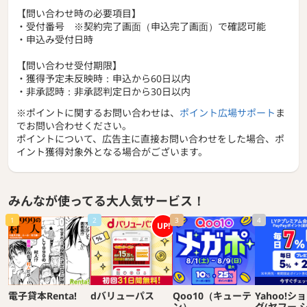
【問い合わせ時の必要項目】
・受付番号 ※契約完了画面（申込完了画面）で確認可能
・申込み受付日時
【問い合わせ受付期限】
・獲得予定未反映時：申込から60日以内
・非承認時：非承認判定日から30日以内
※ポイントに関するお問い合わせは、
ポイント広場サポート
ま
でお問い合わせください。
ポイントについて、広告主に直接お問い合わせをした場合、ポ
イント獲得対象外となる場合がございます。
みんなが使ってる大人気サービス！
1
2
3
4
UP!
電子貸本Renta!
dバリューパス
Qoo10（キューテ
Yahoo!シ
ン）
グ(ヤフー 