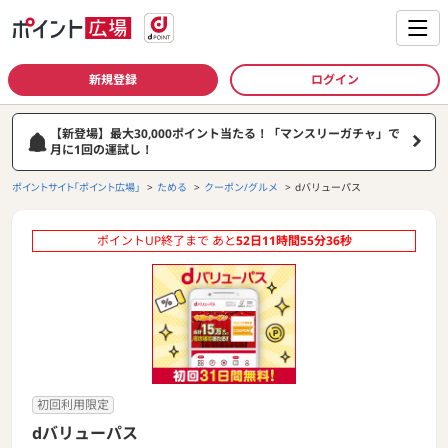
新規登録
ログイン
【新登場】最大30,000ポイント当たる！「マンスリーガチャ」で
月に1回の運試し！
ポイントサイト「ポイント広場」
ためる
クーポン/グルメ
dバリューパス
ポイントUP終了まで あと
52
日
11
時間
55
分
36
秒
初回利用限定
dバリューパス