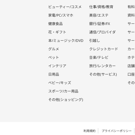
ビューティー/コスメ
仕事/資格/教育
有料
家電/PC/スマホ
美容/エステ
資料
健康食品
銀行/証券/FX
サー
花・ギフト
通信/プロバイダ
サー
本/ミュージック/DVD
引越し
サー
グルメ
クレジットカード
カー
ペット
音楽/テレビ
ホテ
インテリア
旅行/レンタカー
店舗
日用品
その他(サービス)
口座
ベビー/キッズ
その
スポーツ/カー用品
その他(ショッピング)
利用規約
プライバシーポリシー