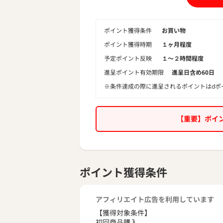
・トマトの
・かぼちゃ
ポイント獲得条件
お買い物
・ブロッコ
ポイント獲得時期
１ヶ月程度
・豆と根菜
予定ポイント反映
１〜２時間程度
おいしさを
進呈ポイント有効期限
進呈日含め60日
カゴメのこ
※条件達成の際に進呈されるポイントはdポ
【重要】ポイ
ポイント獲得条件
アフィリエイト広告を利用しています
【獲得対象条件】
初回商品購入