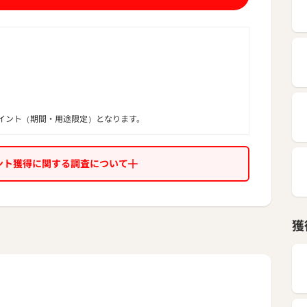
ミネストローネ
のポタージュ
リーとほうれん草のポタージュ
のポタージュ
、食卓に、贈り物に。
だわり仕立てです！
イント（期間・用途限定）となります。
ント獲得に関する調査について
獲