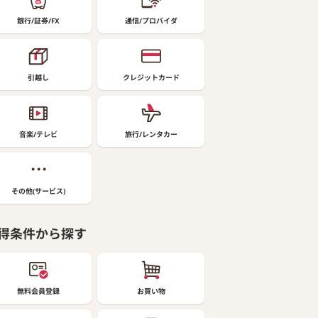
銀行/証券/FX
通信/プロバイダ
引越し
クレジットカード
音楽/テレビ
旅行/レンタカー
その他(サービス)
得条件から探す
無料会員登録
お買い物