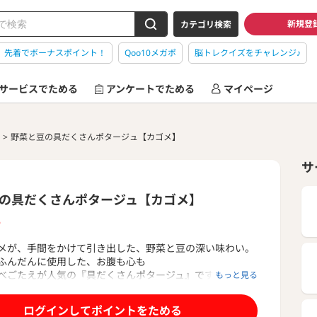
新規登
カテゴリ検索
】先着でボーナスポイント！
Qoo10メガポ
脳トレクイズをチャレンジ♪
サービスでためる
アンケートでためる
マイページ
野菜と豆の具だくさんポタージュ【カゴメ】
サ
の具だくさんポタージュ【カゴメ】
P
メが、手間をかけて引き出した、野菜と豆の深い味わい。
ふんだんに使用した、お腹も心も
べごたえが人気の『具だくさんポタージュ』です。
もっと見る
の具だくさんポタージュ」は、彩りも風味も豊かな4種類
ログインしてポイントをためる
意。