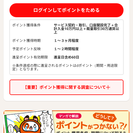
＿＿＿＿＿＿＿＿＿＿＿＿＿＿＿
※2024年4月期_満足度調査 調査機関：日本マーケティング
ログインしてポイントをためる
リサーチ機構
◆自動売買とは◆
ポイント獲得条件
サービス契約・取引、口座開設完了＋合
計入金10万円以上＋裁量取引30万通貨以
設定値通りにプログラムが動き、24時間自動で取引ができる
上
投資サービス。
ポイント獲得時期
１〜３ヶ月程度
手動の取引では感情に左右され取引がうまくできなくても、
機械的に取引がされる自動売買なら感情に負けないトレード
予定ポイント反映
１〜２時間程度
ができる。
進呈ポイント有効期限
進呈日含め60日
通常のFX取引ではメジャーでない、レンジ通貨と呼ばれる一
※条件達成の際に進呈されるポイントはdポイント（期間・用途限
定）となります。
定範囲内での値動きが特徴な「豪ドル/NZドル」「ユーロ/ポ
ンド」「ドル/カナダドル」を得意とする。
◆トライオートとは◆
【重要】ポイント獲得に関する調査について
あらかじめ用意されたトレードルールをえらぶだけでFXの自
動売買を始めることができる。
複雑な設定やプログラミング知識は不要だから、投資初心者
でも簡単スタート
戦略の数も豊富で、公式が用意した物のほか、有名ブロガー
や一般ユーザーが作成したものも選んで取引可能。