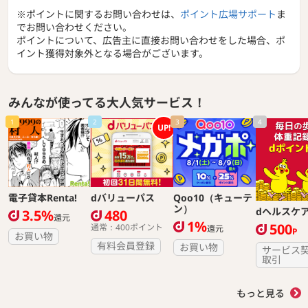
※ポイントに関するお問い合わせは、
ポイント広場サポート
ま
でお問い合わせください。
ポイントについて、広告主に直接お問い合わせをした場合、ポ
イント獲得対象外となる場合がございます。
みんなが使ってる大人気サービス！
1
2
3
4
UP!
電子貸本Renta!
dバリューパス
Qoo10（キューテ
ン）
dヘルスケ
3.5%
480
還元
1%
500
通常：400ポイント
還元
P
お買い物
有料会員登録
お買い物
サービス
取引
もっと見る