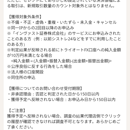
ただし、セレクトにてあらかじめ設定されている決済値幅によ
る取引は、新規取引数量のカウント対象外とはなりません。
【獲得対象外条件】
※不備・不正・虚偽・重複・いたずら・未入金・キャンセル
※同一IPからの2回目以降のお申込み
※「インヴァスト証券株式会社」のサービスにお申込みされた
ことのある方（例：以前シストレ24などをすでに利用したこと
のある方）
※判定結果が反映される前にトライオートFX口座への純入金額
が10万円未満となる場合
<純入金額＝(入金額+振替入金額)-(出金額+振替出金額)>
※公序良俗に反する行為をした場合
※法人様の口座開設
※同住所の申込
【獲得についてのお問い合わせ受付期限】
・非承認理由：否認と判定された日から150日以内
・獲得予定へ反映されない場合：お申込み日から150日以内
【ご注意】
獲得予定へ反映されない場合、調査の結果代理店側でクリック
の履歴が確認できなければ調査不可となります。あらかじめご
了承ください。