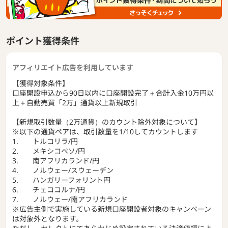
◆機能◆
・シミュレーション機能
トライオートオリジナル機能。
過去の相場に照らし合わせてシミュレーションができる。
ポイント獲得条件
・バランスメーター
口座の資金状況をメーターで表示。
アフィリエイト広告を利用しています
初心者でも直感的に口座状況を把握できる。
【獲得対象条件】
口座開設申込から90日以内に口座開設完了＋合計入金10万円以
・運用成績カレンダー
上＋自動売買「2万」通貨以上新規取引
カレンダー上に利益が表示される。
毎日コツコツ積みあがる利益を視覚的に見れる。
【新規取引数量（2万通貨）のカウント除外対象について】
※以下の通貨ペアは、取引数量を1/10してカウントします
・ビルダー機能
1. トルコリラ/円
トレードルールを1から作成できる。
2. メキシコペソ/円
選ぶだけで満足できない上級者向けの機能。
3. 南アフリカランド/円
4. ノルウェー/スウェーデン
・マニュアル注文
5. ハンガリーフォリント円
自動売買だけでなく、手動での取引も可能。
6. チェココルナ/円
TradingViewを使った取引ができる。
7. ノルウェー/南アフリカランド
※広告主側で実施している新規口座開設者対象のキャンペーン
は対象外となります。