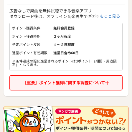
広告なしで楽曲を無料試聴できる音楽アプリ！
もっと見る
ダウンロード後は、オフライン音楽再生でギガを気にせず音
楽を聴くことが可能。
楽曲数は1億曲以上！MVも10万曲以上！
ポイント獲得条件
無料会員登録
カラオケ機能など、音楽を楽しめるコンテンツが満載です。
ポイント獲得時期
２ヶ月程度
予定ポイント反映
１〜２日程度
進呈ポイント有効期限
進呈日含め60日
※条件達成の際に進呈されるポイントはdポイント（期間・用途限
定）となります。
【重要】ポイント獲得に関する調査について