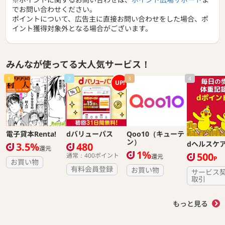
でお問い合わせください。
ポイントについて、広告主に直接お問い合わせをした場合、ポ
イント獲得対象外となる場合がございます。
みんなが使ってる大人気サービス！
1
2
3
4
UP!
電子貸本Renta!
dバリューパス
Qoo10（キューテ
ン）
dヘルスケ
3.5%
480
還元
1%
500
通常：400ポイント
還元
P
お買い物
有料会員登録
お買い物
サービス
取引
もっと見る