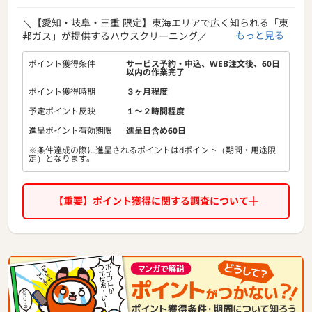
＼【愛知・岐阜・三重 限定】東海エリアで広く知られる「東
もっと見る
邦ガス」が提供するハウスクリーニング／
■「東邦ガス基準」のサービス品質
ポイント獲得条件
サービス予約・申込、WEB注文後、60日
以内の作業完了
訪問・施工するのは、東邦ガスが定める厳しい基準をクリア
し、
ポイント獲得時期
３ヶ月程度
「技術研修」および「訪問マナー研修」を必須で受けた、実
予定ポイント反映
１〜２時間程度
績ある認定パートナーのみ。
「知らない業者を家に入れるのは…」と迷われるお客様に対
進呈ポイント有効期限
進呈日含め60日
し、
※条件達成の際に進呈されるポイントはdポイント（期間・用途限
『東邦ガス基準のサービス』であることをフックに訴求いた
定）となります。
だけます。
■注力の「エアコンクリーニング」は強力な特典で訴求可
【重要】ポイント獲得に関する調査について
能！
・特典1：カビの発生を抑える「防カビ・抗菌コート」オプ
ションが無料！（期間限定）
・特典2：エアコンと水まわりメニューのセット注文で「が
すてきポイント5,000pt」進呈！
"無料オプション"と"ポイント進呈"という具体的なオファー
で、記事からのお申込みを強力に後押しできます。