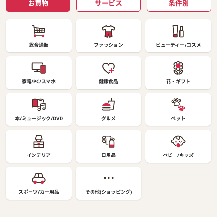
お買物
サービス
条件別
総合通販
ファッション
ビューティー/コスメ
家電/PC/スマホ
健康食品
花・ギフト
本/ミュージック/DVD
グルメ
ペット
インテリア
日用品
ベビー/キッズ
スポーツ/カー用品
その他(ショッピング)