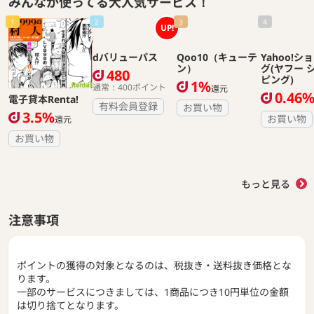
みんなが使ってる大人気サービス！
1
2
3
4
UP!
dバリューパス
Qoo10（キューテ
Yahoo!シ
ン）
グ(ヤフー 
480
ピング)
1%
通常：400ポイント
還元
0.46
電子貸本Renta!
有料会員登録
お買い物
3.5%
お買い物
還元
お買い物
もっと見る
注意事項
ポイントの獲得の対象となるのは、税抜き・送料抜き価格とな
ります。
一部のサービスにつきましては、1商品につき10円単位の金額
は切り捨てとなります。