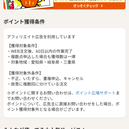
■「おトクなセットメニュー」も充実
「浴室×レンジフード」「レンジフード×キッチン」など、
お客様が面倒に感じる水まわりをまとめてキレイにできるセ
ポイント獲得条件
ットメニューもございます。
■サービス対応エリア
アフィリエイト広告を利用しています
愛知県、三重県、岐阜県（全域） ※一部の遠隔地を除く。
【獲得対象条件】
・WEB注文後、60日以内の作業完了
・複数点申込した場合も獲得数は一律
・対象地域：愛知県・岐阜県・三重県
【獲得対象外条件】
・不正、いたずら、重複申込、キャンセル
・故意に複数回に分けている注文
※ポイントに関するお問い合わせは、
ポイント広場サポート
ま
でお問い合わせください。
ポイントについて、広告主に直接お問い合わせをした場合、ポ
イント獲得対象外となる場合がございます。