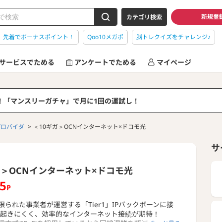
新規登
カテゴリ検索
】先着でボーナスポイント！
Qoo10メガポ
脳トレクイズをチャレンジ♪
サービスでためる
アンケートでためる
マイページ
る！「マンスリーガチャ」で月に1回の運試し！
プロバイダ
＜10ギガ＞OCNインターネット×ドコモ光
サ
ガ＞OCNインターネット×ドコモ光
85
P
限られた事業者が運営する「Tier1」IPバックボーンに接
が起きにくく、効率的なインターネット接続が期待！