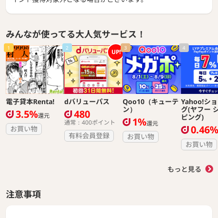
みんなが使ってる大人気サービス！
1
2
3
4
UP!
電子貸本Renta!
dバリューパス
Qoo10（キューテ
Yahoo!シ
ン）
グ(ヤフー 
3.5%
480
還元
ピング)
1%
通常：400ポイント
還元
0.46
お買い物
有料会員登録
お買い物
お買い物
もっと見る
注意事項