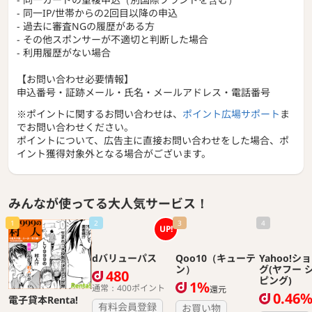
- 同一IP/世帯からの2回目以降の申込
- 過去に審査NGの履歴がある方
- その他スポンサーが不適切と判断した場合
- 利用履歴がない場合
【お問い合わせ必要情報】
申込番号・証跡メール・氏名・メールアドレス・電話番号
※ポイントに関するお問い合わせは、
ポイント広場サポート
ま
でお問い合わせください。
ポイントについて、広告主に直接お問い合わせをした場合、ポ
イント獲得対象外となる場合がございます。
みんなが使ってる大人気サービス！
1
2
3
4
UP!
Qoo10（キューテ
Yahoo!シ
ン）
グ(ヤフー 
ピング)
1%
還元
0.46
電子貸本Renta!
dバリューパス
お買い物