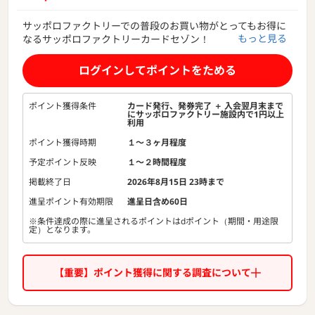
サッポロファクトリーでの普段のお買い物がとってもお得に
もっと見る
なるサッポロファクトリーカードセゾン！
①サッポロファクトリー館内各店で常時5%OFF
ログインしてポイントをためる
対象店舗においてサッポロファクトリーカードセゾンを
ご利用いただくと、5%割引となります。
ポイント獲得条件
カード発行、発券完了 ＋ 入会翌月末まで
にサッポロファクトリー施設内で1円以上
②会員様限定で「10％OFFセール」を開催
利用
年に数回、会員様限定で10％OFFセールを
ポイント獲得時期
１〜３ヶ月程度
開催いたします。
予定ポイント反映
１〜２時間程度
③年会費無料
掲載終了日
2026年8月15日 23時まで
④永久不滅ポイントが貯まる！
進呈ポイント有効期限
進呈日含め60日
※条件達成の際に進呈されるポイントはdポイント（期間・用途限
定）となります。
【重要】ポイント獲得に関する調査について