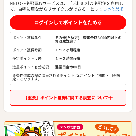
NETOFF宅配買取サービスは、「送料無料の宅配便を利用し
もっと見る
て、自宅に居ながらリサイクルができる」とっても便利でお
得なサービスです。
ログインしてポイントをためる
ご家庭に眠る「ゲーム機器本体」を、NETOFFにまとめてお
売りください。
宅配買取No.1のネットオフが、高く買い取ります！
ポイント獲得条件
その他(ため方)、査定金額3,000円以上の
買取成立完了
≪圧倒的支持率≫ 96％の方が買取価格に納得！
ポイント獲得時期
１〜３ヶ月程度
手数料、送料が一切無料のネットオフがどこよりも高く買取
予定ポイント反映
１〜２時間程度
します！
Nintendo Switch・ニンテンドー3DS・PS5・PS4・PSVitaな
進呈ポイント有効期限
進呈日含め60日
ど、様々なゲーム機を買取しています。
※条件達成の際に進呈されるポイントはdポイント（期間・用途限
定）となります。
■選ばれる理由
1. 送料無料
2. 当日集荷
【重要】ポイント獲得に関する調査について
3. ダンボール箱無料
4. 自宅で出来る
5. 高価買取
6. 96％が満足
7. 最短2日入金
8. スマイル・エコ(社会貢献)