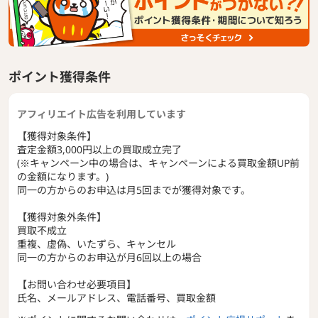
4ステップで簡単♪『宅配買取』の流れ
【1】お申し込み・・フリーダイヤル又は、WEBからお申し
込み。
【2】詰めて・・・・売りたい品を箱に詰める。
【3】渡して・・・・送料無料の宅配便が自宅に荷物を集荷
ポイント獲得条件
に伺います。
【4】すぐ入金・・・査定後最短即日で買取金額を口座に入
金。
アフィリエイト広告を利用しています
■『宅配買取』ご利用のメリット
【獲得対象条件】
・高価買取
査定金額3,000円以上の買取成立完了
・送料無料
(※キャンペーン中の場合は、キャンペーンによる買取金額UP前
・当日集荷
の金額になります。)
・迅速入金
同一の方からのお申込は月5回までが獲得対象です。
・信頼実績
【獲得対象外条件】
買取累計利用者170万人突破！！
買取不成立
実店舗を持たず店舗の運営コストがかからない分、高く買取
重複、虚偽、いたずら、キャンセル
いたします！
同一の方からのお申込が月6回以上の場合
※サイト上の「ナンバーワン」表記はネットオフ調べ
【お問い合わせ必要項目】
氏名、メールアドレス、電話番号、買取金額