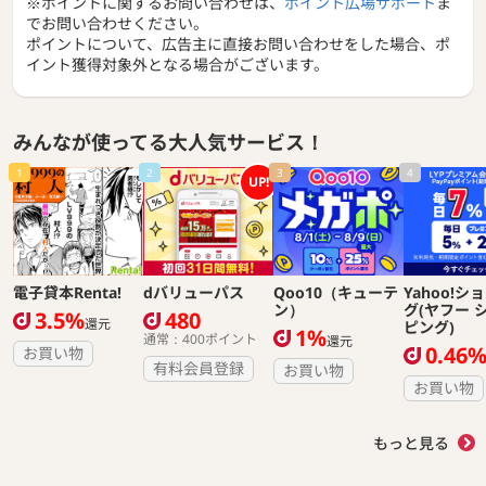
※ポイントに関するお問い合わせは、
ポイント広場サポート
ま
でお問い合わせください。
ポイントについて、広告主に直接お問い合わせをした場合、ポ
イント獲得対象外となる場合がございます。
みんなが使ってる大人気サービス！
1
2
3
4
UP!
電子貸本Renta!
dバリューパス
Qoo10（キューテ
Yahoo!シ
ン）
グ(ヤフー 
3.5%
480
還元
ピング)
1%
通常：400ポイント
還元
0.46
お買い物
有料会員登録
お買い物
お買い物
もっと見る