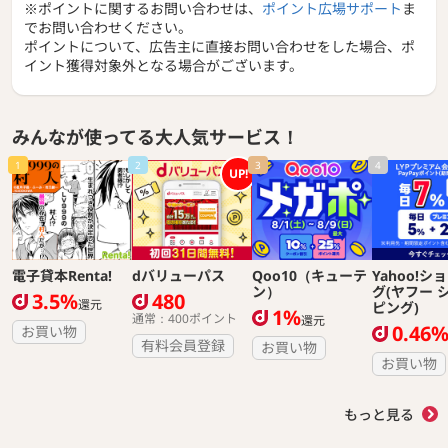
※ポイントに関するお問い合わせは、
ポイント広場サポート
ま
でお問い合わせください。
ポイントについて、広告主に直接お問い合わせをした場合、ポ
イント獲得対象外となる場合がございます。
みんなが使ってる大人気サービス！
1
2
3
4
UP!
電子貸本Renta!
dバリューパス
Qoo10（キューテ
Yahoo!シ
ン）
グ(ヤフー 
3.5%
480
還元
ピング)
1%
通常：400ポイント
還元
0.46
お買い物
有料会員登録
お買い物
お買い物
もっと見る