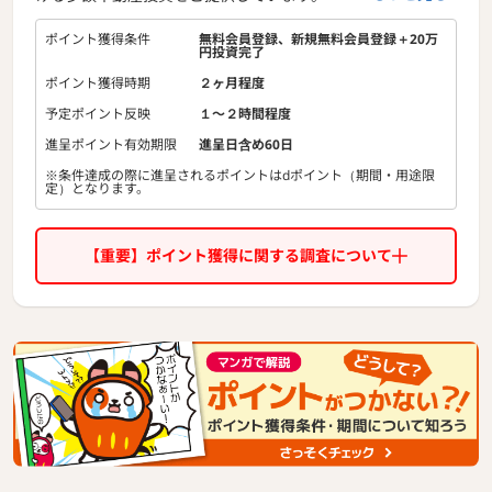
無理のない金額から投資を始めることができ、資産運用の新
たな選択肢としてご活用いただけます。
ポイント獲得条件
無料会員登録、新規無料会員登録＋20万
円投資完了
ポイント獲得時期
２ヶ月程度
予定ポイント反映
１〜２時間程度
進呈ポイント有効期限
進呈日含め60日
※条件達成の際に進呈されるポイントはdポイント（期間・用途限
定）となります。
【重要】ポイント獲得に関する調査について