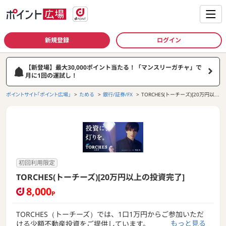
新規登録
ログイン
【新登場】最大30,000ポイント当たる！「マンスリーガチャ」で
月に1回の運試し！
ポイントサイト「ポイント広場」
ためる
銀行/証券/FX
TORCHES(トーチーズ)[20万円以上
の投資完了]
初回利用限定
TORCHES(トーチーズ)[20万円以上の投資完了]
8,000
P
TORCHES（トーチーズ）では、1口1万円からご参加いただ
もっと見る
ける少額不動産投資をご提供しています。