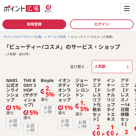
新規登録
ログイン
ポイントサイト「ポイント広場」
サービス利用
ビューティー/コスメ（人気順）
「ビューティー/コスメ」のサービス・ショップ
（人気順・全50件）
並び替え
NARS
THE B
Biople
イオン
ジョー
アテ
イン
アテ
公式オ
ODY S
ボディ
マロー
ニア
ナー
ニア
2.
ンライ
HOP
オンラ
ン ロン
【ド
シグ
【ド
5%
ンショ
(ザボデ
インシ
ドン
レス
ナル
レス
ップ
ィショ
還元
ョップ
リフ
リジ
スノ
1.
ップ)
ト化
ュブ
ー14
1%
1%
お買
5%
粧水
ネイ
日間
5%
い物
還元
還元
還元
セッ
トエ
体験
還元
ト】
キス
セッ
お買
お買
お買
ト】
い物
い物
お買
2
1
い物
い物
3
0
0
P
P