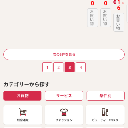
1
0
0
P
6
お
お
買
買
お
い
い
買
物
物
い
物
ページ送り
次の5件を見る
1
2
3
4
カテゴリーから探す
お買物
サービス
条件別
総合通販
ファッション
ビューティー/コスメ