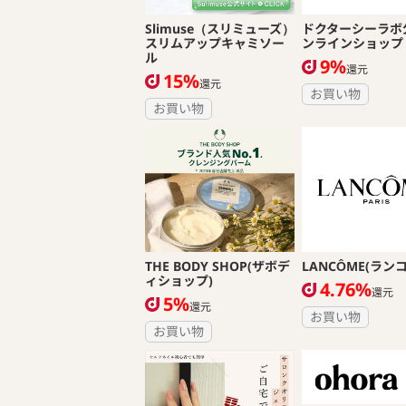
Slimuse（スリミューズ）
ドクターシーラボ
スリムアップキャミソー
ンラインショップ
ル
9%
還元
15%
還元
お買い物
お買い物
THE BODY SHOP(ザボデ
LANCÔME(ラン
ィショップ)
4.76%
還元
5%
還元
お買い物
お買い物