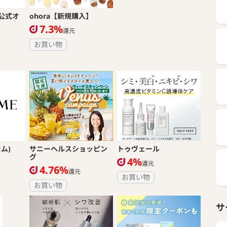
公式オ
ohora【新規購入】
7.3%
還元
お買い物
コム)
サニーヘルスショッピン
トゥヴェール
グ
4%
還元
4.76%
還元
お買い物
お買い物
サ