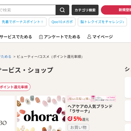
新規登
カテゴリ検索
】先着でボーナスポイント！
Qoo10メガポ
脳トレクイズをチャレンジ♪
サービスでためる
アンケートでためる
マイページ
でためる
ビューティー/コスメ（ポイント還元率順）
サービス・ショップ
シ
ポイント還元率順
ヘアケアの人気ブランド
「ラサーナ」
5%
還元
お買い物