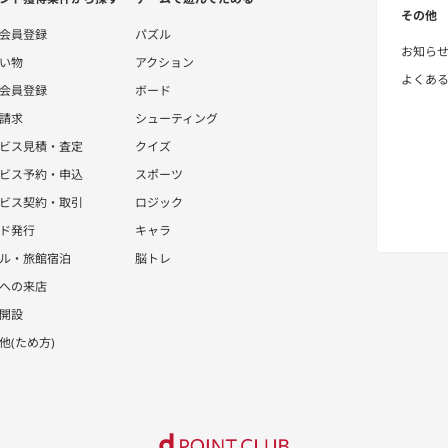
その他
会員登録
パズル
お知ら
い物
アクション
よくあ
会員登録
ボード
請求
シューティング
ビス見積・査定
クイズ
ビス予約・申込
スポーツ
ビス契約・取引
ロジック
ド発行
キャラ
ル・旅館宿泊
脳トレ
への来店
開設
他(ため方)