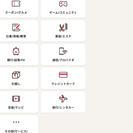
クーポン/グルメ
ゲーム/コミュニティ
仕事/資格/教育
美容/エステ
銀行/証券/FX
通信/プロバイダ
引越し
クレジットカード
音楽/テレビ
旅行/レンタカー
その他(サービス)