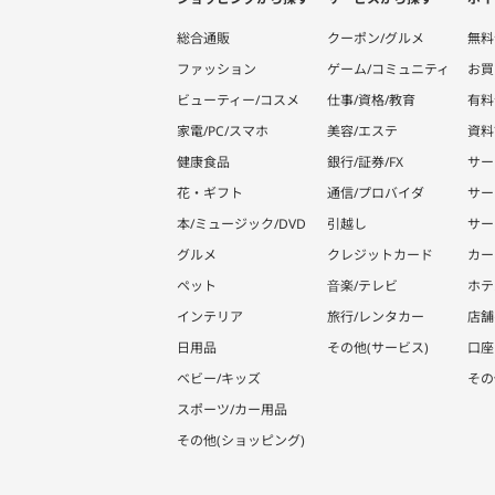
総合通販
クーポン/グルメ
無料
ファッション
ゲーム/コミュニティ
お買
ビューティー/コスメ
仕事/資格/教育
有料
家電/PC/スマホ
美容/エステ
資料
健康食品
銀行/証券/FX
サー
花・ギフト
通信/プロバイダ
サー
本/ミュージック/DVD
引越し
サー
グルメ
クレジットカード
カー
ペット
音楽/テレビ
ホテ
インテリア
旅行/レンタカー
店舗
日用品
その他(サービス)
口座
ベビー/キッズ
その
スポーツ/カー用品
その他(ショッピング)