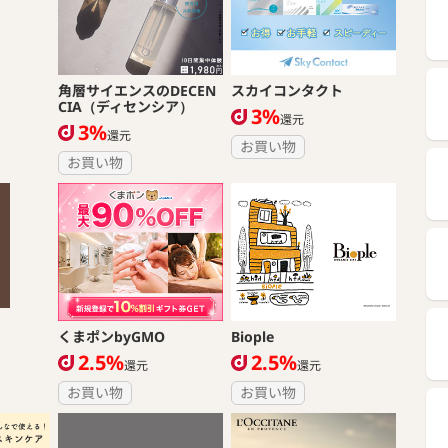
角層サイエンスのDECEN
スカイコンタクト
CIA（ディセンシア）
3%
還元
3%
還元
お買い物
お買い物
くまポンbyGMO
Biople
2.5%
2.5%
還元
還元
お買い物
お買い物