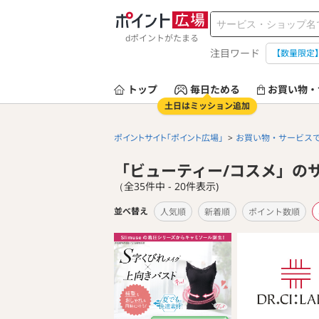
dポイントがたまる
注目ワード
【数量限定
トップ
毎日ためる
お買い物・
土日はミッション追加
ポイントサイト「ポイント広場」
お買い物・サービス
「ビューティー/コスメ」の
（全35件中 - 20件表示)
並べ替え
人気順
新着順
ポイント数順