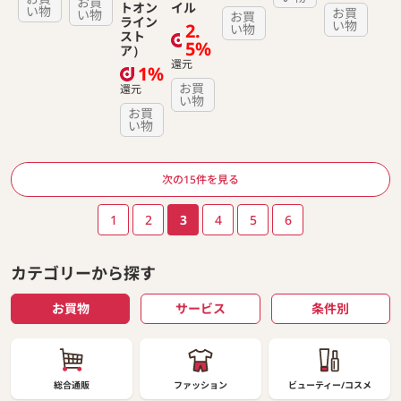
お買
トオン
イル
い物
お買
い物
お買
ライン
い物
2.
い物
スト
5%
ア）
還元
1%
お買
還元
い物
お買
い物
ページ送り
次の15件を見る
1
2
3
4
5
6
カテゴリーから探す
お買物
サービス
条件別
総合通販
ファッション
ビューティー/コスメ