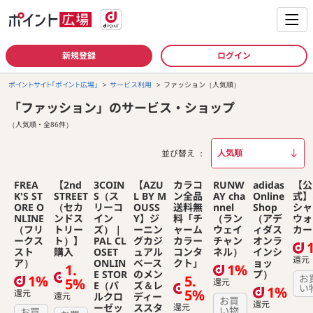
新規登録
ログイン
ポイントサイト「ポイント広場」
サービス利用
ファッション（人気順）
「ファッション」のサービス・ショップ
（人気順・全86件）
並び替え
FREA
【2nd
3COIN
【AZU
カラコ
RUNW
adidas
【公
K'S ST
STREET
S（ス
L BY M
ン全品
AY cha
Online
式】
ORE O
（セカ
リーコ
OUSS
送料無
nnel
Shop
シャ
NLINE
ンドス
イン
Y】ジ
料「チ
（ラン
（アデ
ウォ
（フリ
トリー
ズ）｜
ーニン
ャーム
ウェイ
ィダス
カー
ークス
ト）】
PAL CL
グカジ
カラー
チャン
オンラ
スト
購入
OSET
ュアル
コンタ
ネル）
インシ
還元
ア）
ONLIN
ベース
クト」
ョッ
1.
1%
E STOR
のメン
プ）
1%
5.
お
5%
還元
E（パ
ズ＆レ
い
1%
5%
還元
還元
ルクロ
ディー
お買
還元
ーゼッ
ススタ
還元
い物
お買