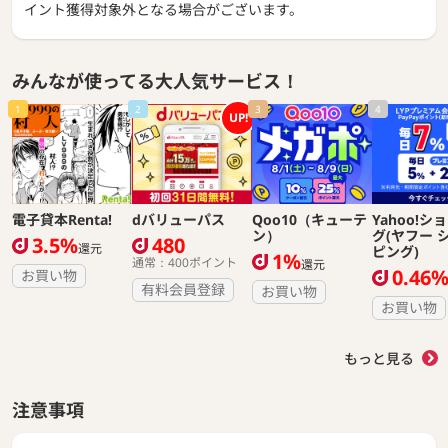
イント獲得対象外となる場合がございます。
みんなが使ってる大人気サービス！
1
2
3
4
UP!
電子貸本Renta!
dバリューパス
Qoo10（キューテ
Yahoo!シ
ン）
グ(ヤフー 
3.5%
480
還元
ピング)
1%
通常：400ポイント
還元
0.46
お買い物
有料会員登録
お買い物
お買い物
もっと見る
注意事項