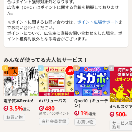
合はポイント獲得対象外となります。
広告主（DHC）はポイントに関する詳細を把握しておりませ
ん。
※ポイントに関するお問い合わせは、
ポイント広場サポート
ま
でお問い合わせください。
ポイントについて、広告主に直接お問い合わせをした場合、ポ
イント獲得対象外となる場合がございます。
みんなが使ってる大人気サービス！
1
2
3
4
UP!
電子貸本Renta!
dバリューパス
Qoo10（キューテ
ン）
dヘルスケ
3.5%
480
還元
1%
500
通常：400ポイント
還元
P
お買い物
有料会員登録
お買い物
サービス
取引