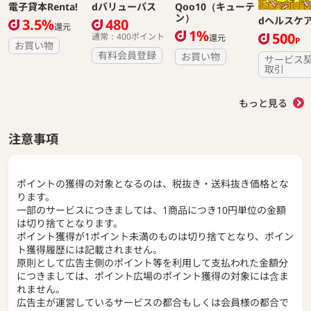
電子貸本Renta!
dバリューパス
Qoo10（キューテ
ン）
dヘルスケ
3.5%
480
還元
1%
500
通常：400ポイント
還元
P
お買い物
有料会員登録
お買い物
サービス
取引
もっと見る
注意事項
ポイントの獲得の対象となるのは、税抜き・送料抜き価格とな
ります。
一部のサービスにつきましては、1商品につき10円単位の金額
は切り捨てとなります。
ポイント獲得が1ポイント未満のものは切り捨てとなり、ポイン
ト獲得履歴には記載されません。
原則として広告主側のポイント等を利用して支払われた金額分
につきましては、ポイント広場のポイント獲得の対象には含ま
れません。
広告主が運営しているサービスの都合もしくは会員様の都合で