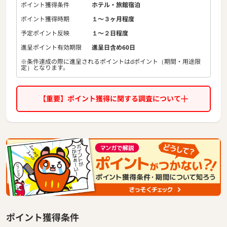
たお部屋をご用意している為、お子様に人気のホテルです。
ポイント獲得条件
ホテル・旅館宿泊
ポイント獲得時期
１〜３ヶ月程度
予定ポイント反映
１〜２日程度
進呈ポイント有効期限
進呈日含め60日
※条件達成の際に進呈されるポイントはdポイント（期間・用途限
定）となります。
【重要】ポイント獲得に関する調査について
ポイント獲得条件