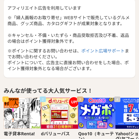
アフィリエイト広告を利用しています
※「婦人画報のお取り寄せ」WEBサイトで販売しているグルメ
商品、グッズ商品、カタログギフトが成果対象となります。
※キャンセル・不備・いたずら・商品受取拒否及び不着、返品
の場合はポイント獲得対象外です。
※ポイントに関するお問い合わせは、
ポイント広場サポート
ま
でお問い合わせください。
ポイントについて、広告主に直接お問い合わせをした場合、ポ
イント獲得対象外となる場合がございます。
みんなが使ってる大人気サービス！
1
2
3
4
UP!
電子貸本Renta!
dバリューパス
Qoo10（キューテ
Yahoo!シ
ン）
グ(ヤフー 