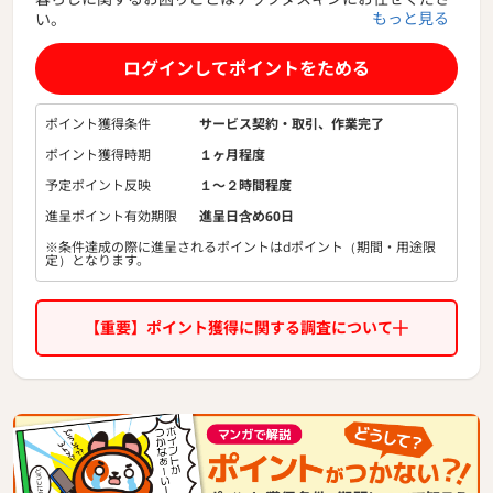
もっと見る
い。
生活様式が変わると共に「衛生」に対する考え方も大きく変
ログインしてポイントをためる
化を遂げています。
だからこそダスキンは、お客様の変化するご要望にいつでも
ポイント獲得条件
サービス契約・取引、作業完了
お応えできるよう、
ポイント獲得時期
１ヶ月程度
目に見える「清潔・キレイ」から、
目に見えない「安全・安心」まで、
予定ポイント反映
１〜２時間程度
お客様の毎日をまもります。
進呈ポイント有効期限
進呈日含め60日
※条件達成の際に進呈されるポイントはdポイント（期間・用途限
定）となります。
【重要】ポイント獲得に関する調査について