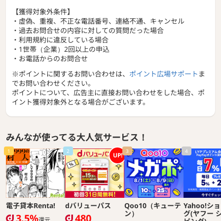
【獲得対象外条件】
・虚偽、重複、不正な電話番号、連絡不通、キャンセル
・過去お問合せの内容に対しての質問だった場合
・利用規約に違反している場合
・1世帯（企業）2回以上の申込
・お電話からのお問合せ
※ポイントに関するお問い合わせは、
ポイント広場サポート
ま
でお問い合わせください。
ポイントについて、広告主に直接お問い合わせをした場合、ポ
イント獲得対象外となる場合がございます。
みんなが使ってる大人気サービス！
1
2
3
4
UP!
電子貸本Renta!
dバリューパス
Qoo10（キューテ
Yahoo!シ
ン）
グ(ヤフー 
3.5%
480
還元