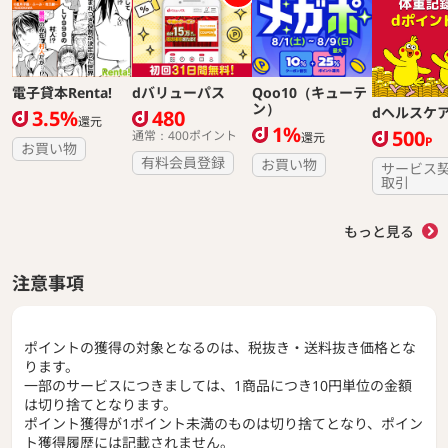
電子貸本Renta!
dバリューパス
Qoo10（キューテ
ン）
dヘルスケ
3.5%
480
還元
1%
500
通常：400ポイント
還元
P
お買い物
有料会員登録
お買い物
サービス
取引
もっと見る
注意事項
ポイントの獲得の対象となるのは、税抜き・送料抜き価格とな
ります。
一部のサービスにつきましては、1商品につき10円単位の金額
は切り捨てとなります。
ポイント獲得が1ポイント未満のものは切り捨てとなり、ポイン
ト獲得履歴には記載されません。