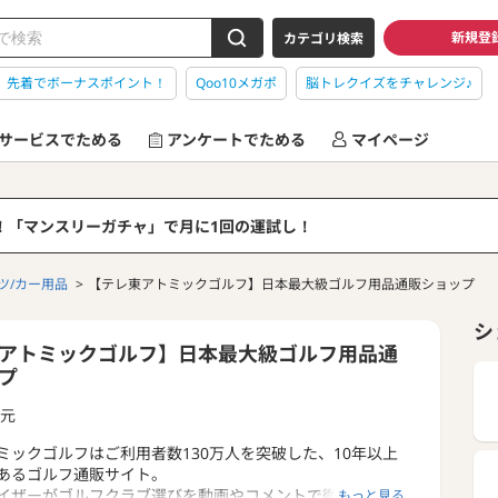
新規登
カテゴリ検索
】先着でボーナスポイント！
Qoo10メガポ
脳トレクイズをチャレンジ♪
サービスでためる
アンケートでためる
マイページ
る！「マンスリーガチャ」で月に1回の運試し！
ツ/カー用品
【テレ東アトミックゴルフ】日本最大級ゴルフ用品通販ショップ
シ
アトミックゴルフ】日本最大級ゴルフ用品通
プ
元
ミックゴルフはご利用者数130万人を突破した、10年以上
あるゴルフ通販サイト。
イザーがゴルフクラブ選びを動画やコメントで徹底サポー
もっと見る