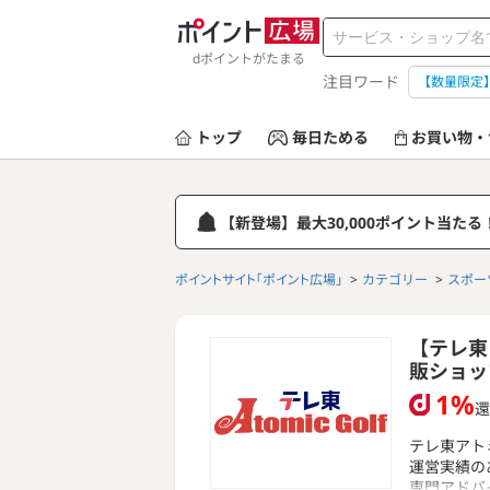
dポイントがたまる
注目ワード
【数量限定
トップ
毎日ためる
お買い物・
【新登場】最大30,000ポイント当た
ポイントサイト「ポイント広場」
カテゴリー
スポー
【テレ東
販ショッ
1%
還
テレ東アト
運営実績の
専門アドバ