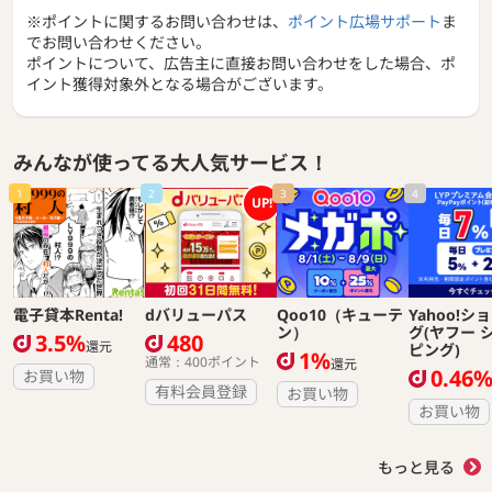
■リショップナビ安心保証で万が一の場合も安心！※適用に
※ポイントに関するお問い合わせは、
ポイント広場サポート
ま
は条件がございます。
でお問い合わせください。
■リショップナビ外壁塗装からお祝い金がもらえる！ご成約
ポイントについて、広告主に直接お問い合わせをした場合、ポ
金額に応じて、最大30,000円分のAmazonギフトカードプレ
イント獲得対象外となる場合がございます。
ゼント！
みんなが使ってる大人気サービス！
1
2
3
4
UP!
電子貸本Renta!
dバリューパス
Qoo10（キューテ
Yahoo!シ
ン）
グ(ヤフー 
3.5%
480
還元
ピング)
1%
通常：400ポイント
還元
0.46
お買い物
有料会員登録
お買い物
お買い物
もっと見る