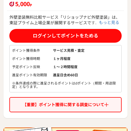
5,000
P
外壁塗装無料比較サービス「リショップナビ外壁塗装」は、
もっと見る
東証プライム上場企業が展開するサービスです。
ご希望の外壁塗装工事内容からリフォームアドバイザーが最
適な塗装会社を複数社ご紹介します。
ログインしてポイントをためる
全国各地の優良な外壁塗装会社4,000社と提携しており、お
客様に価格面はもちろん、
安心や信頼といった部分でもメリットを感じて頂けます。
ポイント獲得条件
サービス見積・査定
ポイント獲得時期
１ヶ月程度
住宅リフォーム市場は、今後も成長が期待される約7.3兆円の
巨大な市場です。
予定ポイント反映
１〜２時間程度
外壁塗装工事費用は建物の状態や塗装会社によって見積もり
進呈ポイント有効期限
進呈日含め60日
金額がばらばらなため、
※条件達成の際に進呈されるポイントはdポイント（期間・用途限
複数社相見積もりをとることで自身にとって適正な会社を見
定）となります。
つけ出すことができます。
塗装会社によって施工スケジュールや使用材料も異なるた
め、リショップナビ外壁塗装を使い、
【重要】ポイント獲得に関する調査について
大手企業から地域の優良会社までまとめて比較できますの
で、
工事内容によっては数十万円以上節約出来る場合もあり、ユ
ーザーメリットは非常に大きいです。