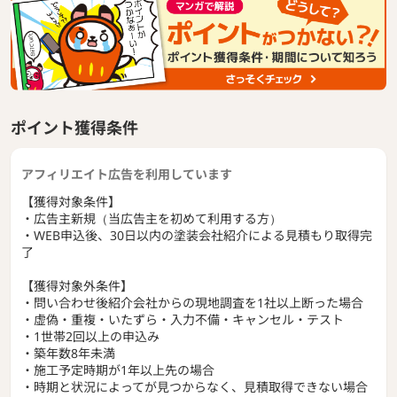
屋根材・外壁材に塗られている塗装がボロボロになると、建
物内部に雨水などが侵入し腐食・劣化が発生するため、
建物の劣化を防ぐための修理が塗装工事となります。 万が一
ボロボロの状態を放置して、
雨水が侵入し腐食・劣化が起こると何千万円といった高額工
事がかかる可能性もあり、
ポイント獲得条件
定期的な塗装工事でメンテナンスを行って、お家の防水性を
高める必要性があります。
アフィリエイト広告を利用しています
屋根・外壁塗装の工事では、ある程度、金額相場が決まって
います。
【獲得対象条件】
相場が分かっていないと、悪徳業者などに騙されてしまう場
・広告主新規（当広告主を初めて利用する方）
合があるため、
・WEB申込後、30日以内の塗装会社紹介による見積もり取得完
リショップナビ外壁塗装を使って複数社の無料見積もりを取
了
得し自宅の想定工事金額を知ることには価値があります。
【獲得対象外条件】
▼▼▼【リショップナビ外壁塗装】オススメのポイント ▼
・問い合わせ後紹介会社からの現地調査を1社以上断った場合
▼▼
・虚偽・重複・いたずら・入力不備・キャンセル・テスト
■不安・悩みを解決！リフォームアドバイザーへ無料相談可
・1世帯2回以上の申込み
能。
・築年数8年未満
■金額の不安を解決！適正価格の見積もりのみご提出。
・施工予定時期が1年以上先の場合
■塗装会社選びの不安を解決！審査を通過した優良加盟店の
・時期と状況によってが見つからなく、見積取得できない場合
みご紹介。