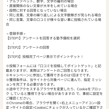
・アルファベット、数字、文字の羅列の場合
・直接関係のない文章が大半をしめている場合
・設問に対する回答となっていない場合
・同じ言葉、文章の繰り返しによる文字数稼ぎが見られる場合
・同じ言葉、文章の口コミが様々な習い事に投稿されている場
合
＜登録手順＞
【STEP1】アンケートを回答する塾予備校を選択
↓
【STEP2】アンケートの回答
↓
【STEP3】投稿完了ページ表示でポイントゲット！
※投稿フォームには「口コミを投稿してポイントゲット」と記
載ありますが、実際はアンケートのご回答となります。
※キャンペーンに参加して獲得できるのは1回までです。
※獲得条件は、当サイトから対象ページに進んで、指定 ミッシ
ョンを完了する必要があります。
※途中でアクセスするブラウザを変更したり、Cookieをプロッ
ク していると獲得できない場合がありますの で、事前に設定を
ご確認ください。
※Chromeの場合、ブラウザを開く>右上メニューアイコン>設
定 >サイトの設定>Cookieにチェックが入っているかご確認下さ