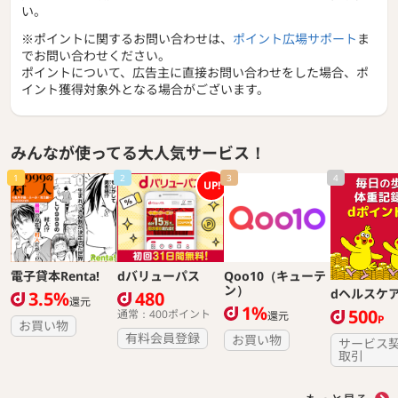
い。
※ポイントに関するお問い合わせは、
ポイント広場サポート
ま
でお問い合わせください。
ポイントについて、広告主に直接お問い合わせをした場合、ポ
イント獲得対象外となる場合がございます。
みんなが使ってる大人気サービス！
1
2
3
4
UP!
電子貸本Renta!
dバリューパス
Qoo10（キューテ
ン）
dヘルスケ
3.5%
480
還元
1%
500
通常：400ポイント
還元
P
お買い物
有料会員登録
お買い物
サービス
取引