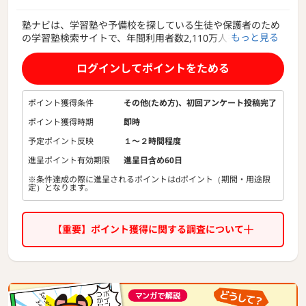
塾ナビは、学習塾や予備校を探している生徒や保護者のため
もっと見る
の学習塾検索サイトで、年間利用者数2,110万人を突破して
います。
塾ナビでは、各塾を口コミで比較することができ、無料で資
ログインしてポイントをためる
料請求・電話問い合わせができます。
塾ナビには多数の口コミ投稿があり、塾に通っていた人や塾
講師が各塾について生の情報を書いてくれています。
ポイント獲得条件
その他(ため方)、初回アンケート投稿完了
口コミを見て資料請求をし、入塾を決めたという方も大勢い
ポイント獲得時期
即時
ます。
また、掲載教室数も約8万件あり、全国各地の塾を掲載して
予定ポイント反映
１〜２時間程度
いるので、自宅から近い塾や学校から近い塾など簡単に検索
進呈ポイント有効期限
進呈日含め60日
することができます。ぴったり塾診断、受験情報、塾選びの
※条件達成の際に進呈されるポイントはdポイント（期間・用途限
コツ、学習塾ランキングなどコンテンツも充実しているの
定）となります。
で、ぜひご利用下さい。
【重要】ポイント獲得に関する調査について