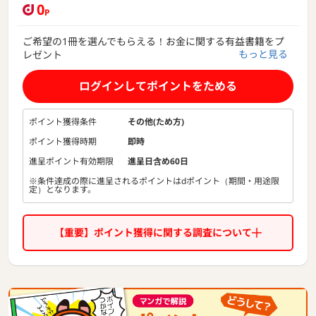
0
P
ご希望の1冊を選んでもらえる！お金に関する有益書籍をプ
もっと見る
レゼント
こんなお悩みをお持ちの方は是非ご相談ください
・老後の生活費は今のままで足りるかしら？
ログインしてポイントをためる
・お金を貯めたい！でも、なかなか貯まらない
・貯蓄はしたいけど、これ以上節約や我慢はしたくない
・iDeCo､NISAは聞いたことあるし興味はあるけどよくわか
ポイント獲得条件
その他(ため方)
らない
ポイント獲得時期
即時
・自分に合った貯蓄方法や資産運用方法を知りたい
進呈ポイント有効期限
進呈日含め60日
貯蓄の無料相談サイト「ガーデン」が解決します！
※条件達成の際に進呈されるポイントはdポイント（期間・用途限
１．もらえる年金額がわかる！
定）となります。
将来もらえる年金額を予測して、不足部分が把握できま
す。
２．iDeCoやNISAなど資産運用がわかる
【重要】ポイント獲得に関する調査について
iDeCoやNISA、そのほかの資産運用方法について、プロ
がわかりやすく案内します。
３．ライフプランの作成
無料でライフプランを作成し、最適な資産計画をご提
案。
４．資産運用・貯蓄計画を提案