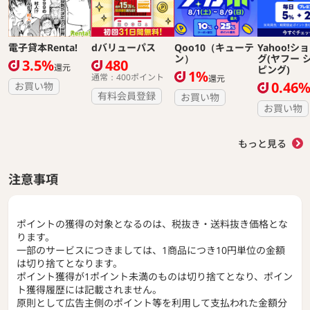
電子貸本Renta!
dバリューパス
Qoo10（キューテ
Yahoo!シ
ン）
グ(ヤフー 
3.5%
480
還元
ピング)
1%
通常：400ポイント
還元
0.46
お買い物
有料会員登録
お買い物
お買い物
もっと見る
注意事項
ポイントの獲得の対象となるのは、税抜き・送料抜き価格とな
ります。
一部のサービスにつきましては、1商品につき10円単位の金額
は切り捨てとなります。
ポイント獲得が1ポイント未満のものは切り捨てとなり、ポイン
ト獲得履歴には記載されません。
原則として広告主側のポイント等を利用して支払われた金額分