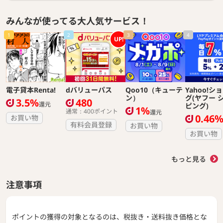
みんなが使ってる大人気サービス！
1
2
3
4
UP!
電子貸本Renta!
dバリューパス
Qoo10（キューテ
Yahoo!シ
ン）
グ(ヤフー 
3.5%
480
還元
ピング)
1%
通常：400ポイント
還元
0.46
お買い物
有料会員登録
お買い物
お買い物
もっと見る
注意事項
ポイントの獲得の対象となるのは、税抜き・送料抜き価格とな