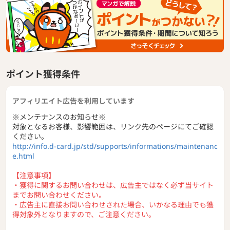
●マツモトキヨシ、ローソン、ファミリーマート、やまや、
高島屋、スターバックスなどdカード特約店が豊富！
●ETCカードの年会費が初年度無料！2年目以降も、前年度に
1度でもETCカードの請求があれば年会費無料に！
●iD付きで通常デザイン・ポインコデザインの2種類からカー
ドが選べる！
●dポイントはiDキャッシュバック等へ交換・利用可能
ポイント獲得条件
●最短5分で審査完了！(9:00～15:00の間に申込完了＋申込時
に引き落とし口座手続き完了が条件※満たしている場合でも
審査に数日かかる場合有り)
アフィリエイト広告を利用しています
※メンテナンスのお知らせ※
対象となるお客様、影響範囲は、リンク先のページにてご確認
ください。
http://info.d-card.jp/std/supports/informations/maintenanc
e.html
【注意事項】
・獲得に関するお問い合わせは、広告主ではなく必ず当サイト
までお問い合わせください。
・広告主に直接お問い合わせされた場合、いかなる理由でも獲
得対象外となりますので、ご注意ください。