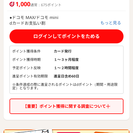
1,000
通常：675ポイント
●ドコモ MAX/ドコモ mini
もっと見る
dカードお支払い割
・ドコモ MAX/ドコモ mini
-200円（税込220円）
ログインしてポイントをためる
●ドコモ ポイ活 MAX/ドコモ ポイ活 20
決裁特典/サービス特典
ポイント獲得条件
カード発行
ドコモ ポイ活 MAX：3％還元
ポイント獲得時期
１〜３ヶ月程度
ドコモ ポイ活 20：1％還元
予定ポイント反映
１〜２時間程度
●年会費永年無料
進呈ポイント有効期限
進呈日含め60日
●ahamoユーザーならボーナスパケット＋1GB/月※
※条件達成の際に進呈されるポイントはdポイント（期間・用途限
※ahamoの利用可能データ量に＋1GB／ahamo利用料金の
定）となります。
支払いをdカードに要設定
●ドコモユーザーの方以外でも誰でもdポイントが100円(税
込)につき1％貯まる！
【重要】ポイント獲得に関する調査について
●購入から1年間最大1万円分のケータイ補償※携帯電話の紛
失や修理不能(水漏れ・全損)
●dカードポイントアップモールやdカード特約店なら、ご利
用金額100円(税込)ごとの1ポイントに加えてさらにdポイント
が貯まる！