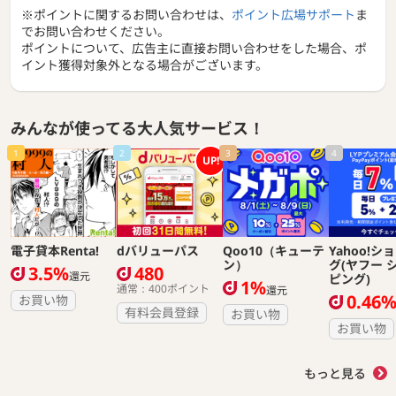
※ポイントに関するお問い合わせは、
ポイント広場サポート
ま
でお問い合わせください。
ポイントについて、広告主に直接お問い合わせをした場合、ポ
イント獲得対象外となる場合がございます。
みんなが使ってる大人気サービス！
1
2
3
4
UP!
電子貸本Renta!
dバリューパス
Qoo10（キューテ
Yahoo!シ
ン）
グ(ヤフー 
3.5%
480
還元
ピング)
1%
通常：400ポイント
還元
0.46
お買い物
有料会員登録
お買い物
お買い物
もっと見る