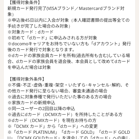
【獲得対象条件】
新規カード発行完了(VISAブランド／Mastercardブランド対
象）
※申込後45日以内に入会が対象（本人確認書類の提出等全ての
手続きが完了した場合のみ対象）
※対象カード：dカード
※初めて「dカード」に申込みされる方が対象
※docomoキャリアをお持ちでいない方も「dアカウント」発行
後のカード発行で対象となります。
※dカードの家族会員カードを所有(過去所有も含む)している場
合、dカードの家族会員を退会後、本会員として改めてdカード
を申込んだ場合は対象
【獲得対象外条件】
※不備･不正･虚偽･重複･架空・いたずら･キャンセル･解約、そ
の他カード発行に至らない場合、審査未通過の場合
※過去に対象券種で発行いただいた事のある方の場合
※家族カードの新規申込
※同一ユーザーの2回目以降の申込
※過去にdカード（DCMXカード）を所持したことがある方
※dカード（DCMXカード）を現在お持ちの方
※「DCMX カード」から「dカード」への変更
※「dカード PLATINUM」「dカード GOLD」「dカード GOLD
U」「DCMX GOLDカード」を退会しての「dカード」への申し