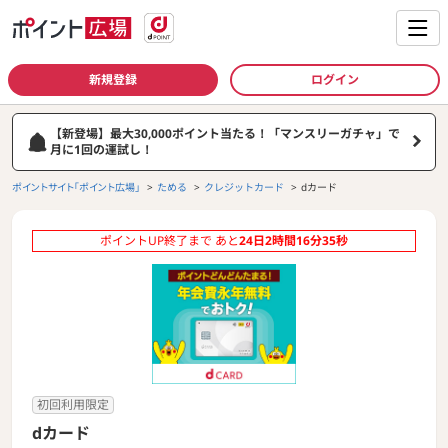
新規登録
ログイン
【新登場】最大30,000ポイント当たる！「マンスリーガチャ」で
月に1回の運試し！
ポイントサイト「ポイント広場」
ためる
クレジットカード
dカード
ポイントUP終了まで あと
24
日
2
時間
16
分
35
秒
初回利用限定
dカード