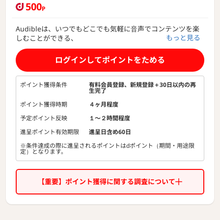
500
P
Audibleは、いつでもどこでも気軽に音声でコンテンツを楽
もっと見る
しむことができる、
世界最大級のオーディオエンターテインメントサービスで
す。
ログインしてポイントをためる
プロのナレーターや俳優、声優が読み上げる豊富なオーディ
オブックや、
ポイント獲得条件
有料会員登録、新規登録＋30日以内の再
生完了
ニュースからお笑いまでバラエティあふれるプレミアムなポ
ッドキャストなど、全カタログ90万以上の作品を取り揃えて
ポイント獲得時期
４ヶ月程度
います。
予定ポイント反映
１〜２時間程度
プレミアムプランでは、月額1,500円で対象作品が聴き放題。
進呈ポイント有効期限
進呈日含め60日
まずは30日間の無料体験でオーディオエンターテインメント
※条件達成の際に進呈されるポイントはdポイント（期間・用途限
の魅力をお楽しみいただけます。
定）となります。
【重要】ポイント獲得に関する調査について