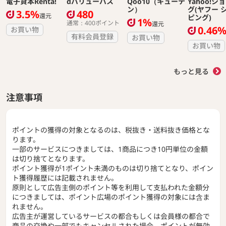
電子貸本Renta!
dバリューパス
Qoo10（キューテ
Yahoo!シ
ン）
グ(ヤフー 
3.5%
480
還元
ピング)
1%
通常：400ポイント
還元
0.46
お買い物
有料会員登録
お買い物
お買い物
もっと見る
注意事項
ポイントの獲得の対象となるのは、税抜き・送料抜き価格とな
ります。
一部のサービスにつきましては、1商品につき10円単位の金額
は切り捨てとなります。
ポイント獲得が1ポイント未満のものは切り捨てとなり、ポイン
ト獲得履歴には記載されません。
原則として広告主側のポイント等を利用して支払われた金額分
につきましては、ポイント広場のポイント獲得の対象には含ま
れません。
広告主が運営しているサービスの都合もしくは会員様の都合で
商品の交換や一部でもキャンセルされた場合、ポイントが無効