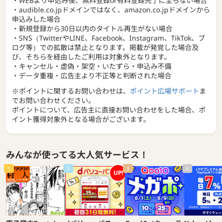
・WEBより申込み後、無料登録or有料登録完了に至らない場合
・audible.co.jpドメインではなく、amazon.co.jpドメインから
申込みした場合
・新規登録から30日以内のタイトル再生がない場合
・SNS（TwitterやLINE、Facebook、Instagram、TikTok、ブ
ログ等）での拡散は禁止となります。掲載が発覚した場合及
び、そちらを経由したご利用は対象外となります。
・キャンセル・虚偽・架空・いたずら・申込み不備
・データ重複・広告主より不正等と判断された場合
※ポイントに関するお問い合わせは、
ポイント広場サポート
ま
でお問い合わせください。
ポイントについて、広告主に直接お問い合わせをした場合、ポ
イント獲得対象外となる場合がございます。
みんなが使ってる大人気サービス！
1
2
3
4
UP!