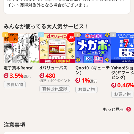
イント獲得対象外となる場合がございます。
みんなが使ってる大人気サービス！
1
2
3
4
UP!
電子貸本Renta!
dバリューパス
Qoo10（キューテ
Yahoo!シ
ン）
グ(ヤフー 
3.5%
480
還元
ピング)
1%
通常：400ポイント
還元
0.46
お買い物
有料会員登録
お買い物
お買い物
もっと見る
注意事項