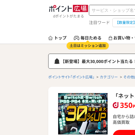
dポイントがたまる
注目ワード
【数量限定
トップ
毎日ためる
お買い物・
土日はミッション追加
【新登場】最大30,000ポイント当た
ポイントサイト「ポイント広場」
カテゴリー
その他
「ネット
350
自宅から詰
高価買取