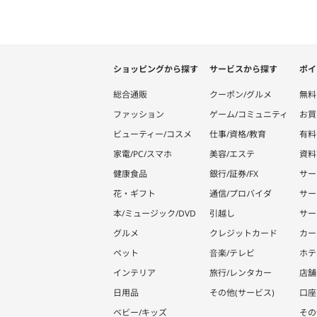
ショッピングから探す
サービスから探す
ポイ
総合通販
クーポン/グルメ
無料
ファッション
ゲーム/コミュニティ
お買
ビューティー/コスメ
仕事/資格/教育
有料
家電/PC/スマホ
美容/エステ
資料
健康食品
銀行/証券/FX
サー
花・ギフト
通信/プロバイダ
サー
本/ミュージック/DVD
引越し
サー
グルメ
クレジットカード
カー
ペット
音楽/テレビ
ホテ
インテリア
旅行/レンタカー
店舗
日用品
その他(サービス)
口座
ベビー/キッズ
その