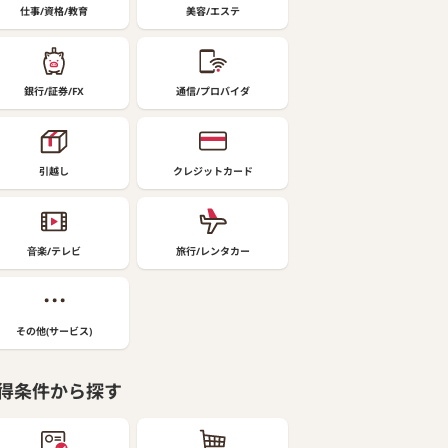
仕事/資格/教育
美容/エステ
銀行/証券/FX
通信/プロバイダ
引越し
クレジットカード
音楽/テレビ
旅行/レンタカー
その他(サービス)
得条件から探す