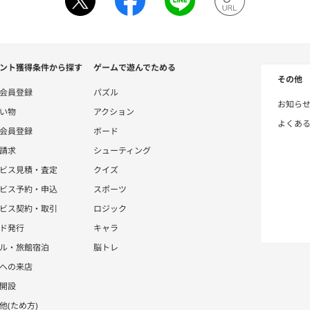
ント獲得条件から探す
ゲームで遊んでためる
その他
会員登録
パズル
お知ら
い物
アクション
よくあ
会員登録
ボード
請求
シューティング
ビス見積・査定
クイズ
ビス予約・申込
スポーツ
ビス契約・取引
ロジック
ド発行
キャラ
ル・旅館宿泊
脳トレ
への来店
開設
他(ため方)