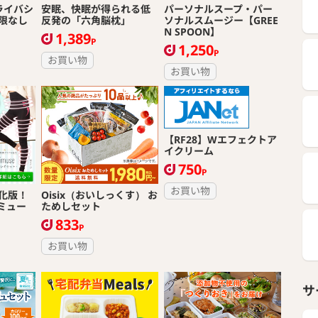
プライバシ
安眠、快眠が得られる低
パーソナルスープ・パー
限なし
反発の「六角脳枕」
ソナルスムージー【GREE
N SPOON】
1,389
P
1,250
P
お買い物
お買い物
【RF28】Wエフェクトア
イクリーム
750
P
お買い物
化版！
Oisix（おいしっくす） お
リミュー
ためしセット
833
P
お買い物
サ