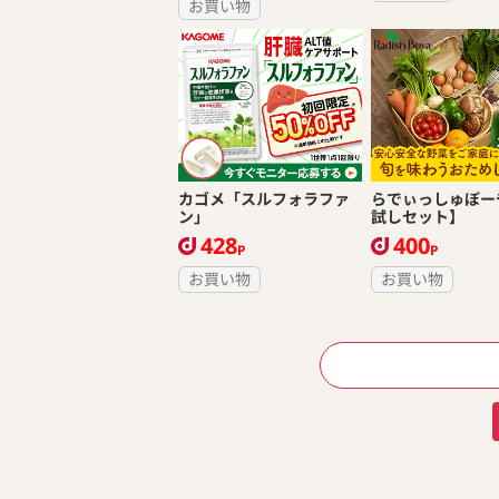
お買い物
カゴメ「スルフォラファ
らでぃっしゅぼー
ン」
試しセット】
428
400
P
P
お買い物
お買い物
ページ送り