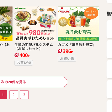
獲
や【お
生協の宅配パルシステム
カゴメ「毎日飲む野菜」
【お試しセット】
396
P
400
P
お買い物
お買い物
次の20件を見る
1
2
3