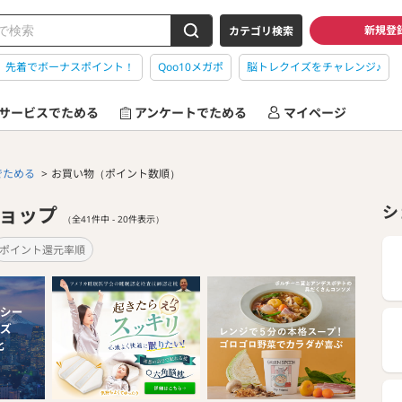
新規登
カテゴリ検索
】先着でボーナスポイント！
Qoo10メガポ
脳トレクイズをチャレンジ♪
サービスでためる
アンケートでためる
マイページ
でためる
お買い物（ポイント数順）
ショップ
シ
（全41件中 - 20件表示）
ポイント還元率順