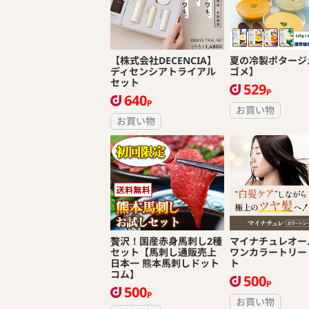
【株式会社DECENCIA】
夏の冷製ポタージ
ディセンシアトライアル
ゴメ】
セット
529
P
640
P
お買い物
お買い物
贅沢！国産赤身馬刺し2種
マイナチュレオー
セット【馬刺し通販売上
ワンカラートリー
日本一 熊本馬刺しドット
ト
コム】
500
P
500
P
お買い物