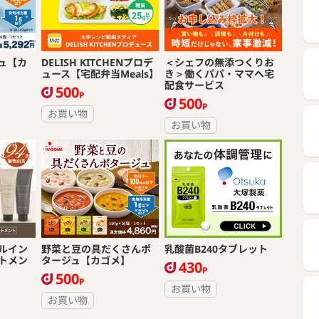
ュ【カ
DELISH KITCHENプロデ
＜シェフの無添つくりお
ュース【宅配弁当Meals】
き＞働くパパ・ママへ宅
配食サービス
500
P
500
P
お買い物
お買い物
ルイン
野菜と豆の具だくさんポ
乳酸菌B240タブレット
トメン
タージュ【カゴメ】
430
P
500
P
お買い物
お買い物