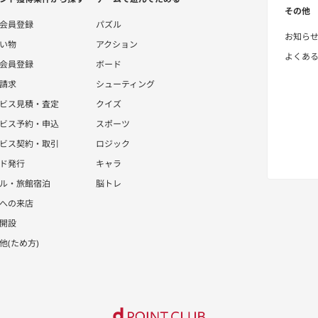
その他
会員登録
パズル
お知ら
い物
アクション
よくあ
会員登録
ボード
請求
シューティング
ビス見積・査定
クイズ
ビス予約・申込
スポーツ
ビス契約・取引
ロジック
ド発行
キャラ
ル・旅館宿泊
脳トレ
への来店
開設
他(ため方)