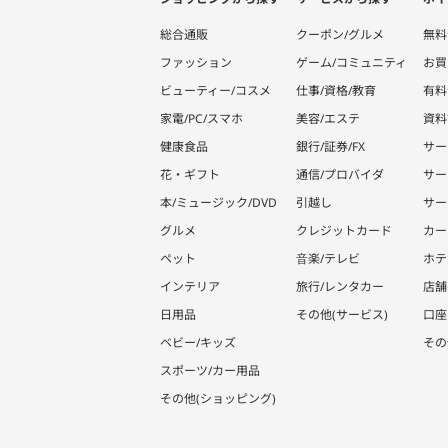
総合通販
クーポン/グルメ
無料
ファッション
ゲーム/コミュニティ
お買
ビューティー/コスメ
仕事/資格/教育
有料
家電/PC/スマホ
美容/エステ
資料
健康食品
銀行/証券/FX
サー
花・ギフト
通信/プロバイダ
サー
本/ミュージック/DVD
引越し
サー
グルメ
クレジットカード
カー
ペット
音楽/テレビ
ホテ
インテリア
旅行/レンタカー
店舗
日用品
その他(サービス)
口座
ベビー/キッズ
その
スポーツ/カー用品
その他(ショッピング)