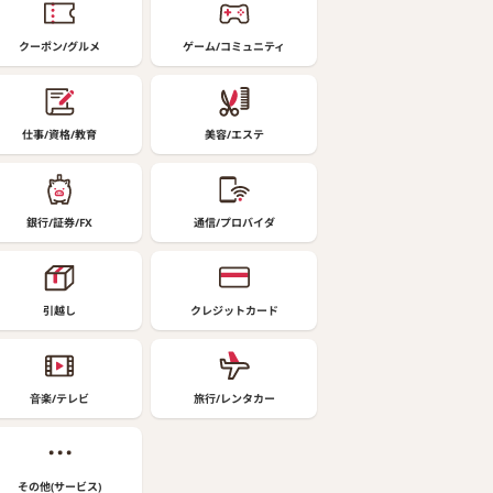
クーポン/グルメ
ゲーム/コミュニティ
仕事/資格/教育
美容/エステ
銀行/証券/FX
通信/プロバイダ
引越し
クレジットカード
音楽/テレビ
旅行/レンタカー
その他(サービス)