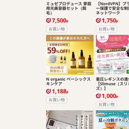
ミュゼプロデュース 家庭
【NordVPN】
用光美容器セット（脱
ー保護で安全な制
毛）
ネットワーク
7,500
1,750
P
P
お買い物
お買い物
N organic ベーシックス
着圧レギンスの進
キンケア
【Slimuse（ス
ズ）】
1,188
P
1,000
P
お買い物
お買い物