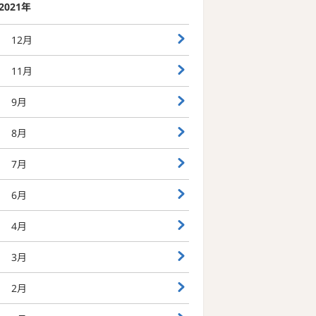
2021年
12月
11月
9月
8月
7月
6月
4月
3月
2月