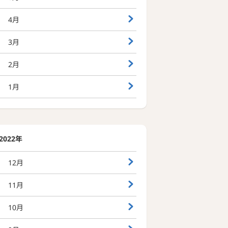
4月
3月
2月
1月
2022年
12月
11月
10月