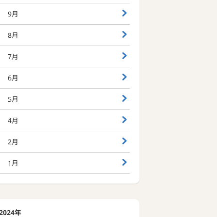
9月
8月
7月
6月
5月
4月
2月
1月
2024年