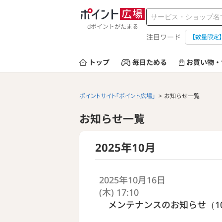
dポイントがたまる
注目ワード
【数量限定
トップ
毎日ためる
お買い物・
ポイントサイト「ポイント広場」
お知らせ一覧
お知らせ一覧
2025年10月
2025年10月16日
(木) 17:10
メンテナンスのお知らせ（10