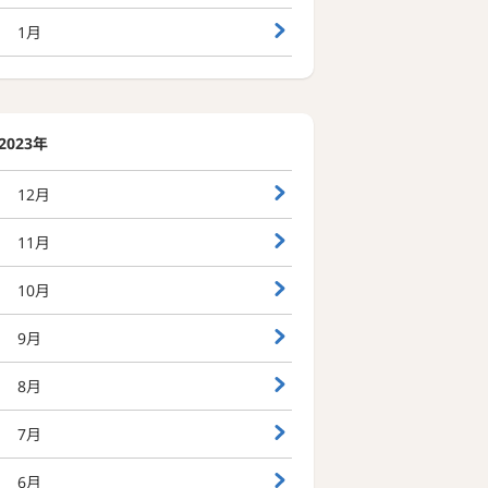
1月
2023年
12月
11月
10月
9月
8月
7月
6月