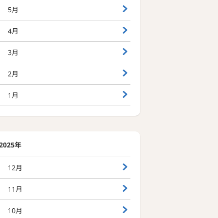
5月
4月
3月
2月
1月
2025年
12月
11月
10月