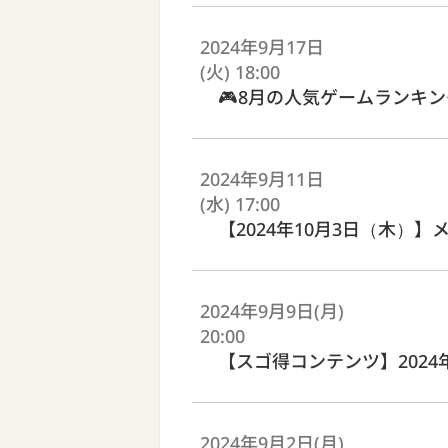
2024年9月17日
(火) 18:00
🎮8月の人気ゲームランキン
2024年9月11日
(水) 17:00
【2024年10月3日（木）
2024年9月9日(月)
20:00
【スゴ得コンテンツ】202
2024年9月2日(月)