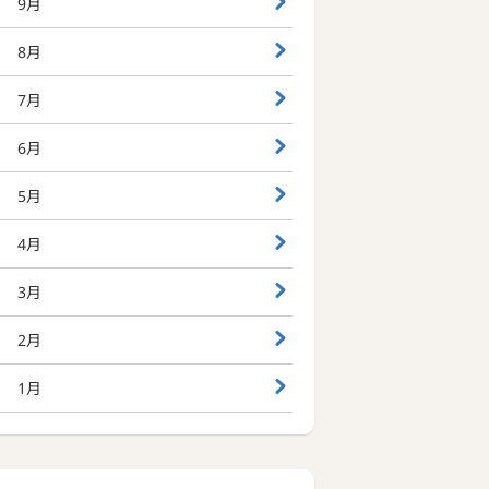
9月
8月
7月
6月
5月
4月
3月
2月
1月