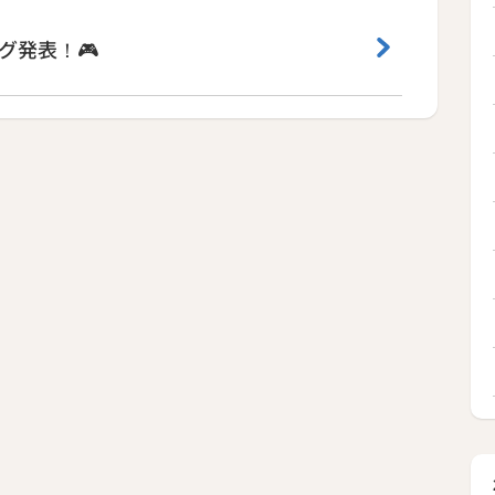
グ発表！🎮