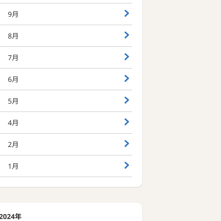
9月
8月
7月
6月
5月
4月
2月
1月
2024年