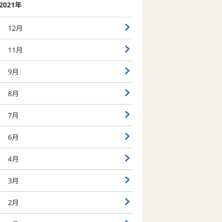
2021年
12月
11月
9月
8月
7月
6月
4月
3月
2月